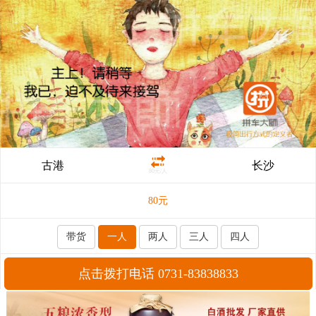
古港
长沙
80元/人
80
元
带货
一人
两人
三人
四人
点击拨打电话 0731-83838833