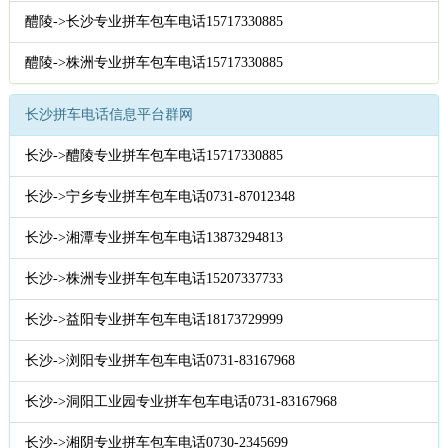
醴陵->长沙专业拼车包车电话15717330885
醴陵->株洲专业拼车包车电话15717330885
长沙拼车电话信息平台群网
长沙->醴陵专业拼车包车电话15717330885
长沙->宁乡专业拼车包车电话0731-87012348
长沙->湘潭专业拼车包车电话13873294813
长沙->株洲专业拼车包车电话15207337733
长沙->益阳专业拼车包车电话18173729999
长沙->浏阳专业拼车包车电话0731-83167968
长沙->洞阳工业园专业拼车包车电话0731-83167968
长沙->湘阴专业拼车包车电话0730-2345699