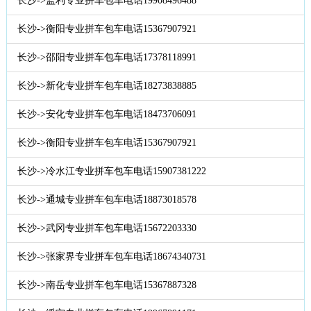
长沙->监利专业拼车包车电话19908496488
长沙->衡阳专业拼车包车电话15367907921
长沙->邵阳专业拼车包车电话17378118991
长沙->新化专业拼车包车电话18273838885
长沙->安化专业拼车包车电话18473706091
长沙->衡阳专业拼车包车电话15367907921
长沙->冷水江专业拼车包车电话15907381222
长沙->通城专业拼车包车电话18873018578
长沙->武冈专业拼车包车电话15672203330
长沙->张家界专业拼车包车电话18674340731
长沙->南岳专业拼车包车电话15367887328