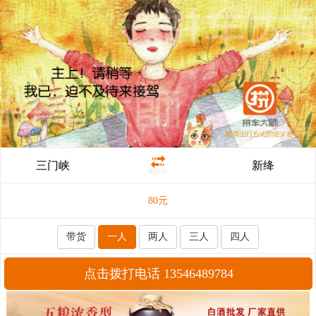
三门峡
新绛
80元/人
80
元
带货
一人
两人
三人
四人
点击拨打电话 13546489784