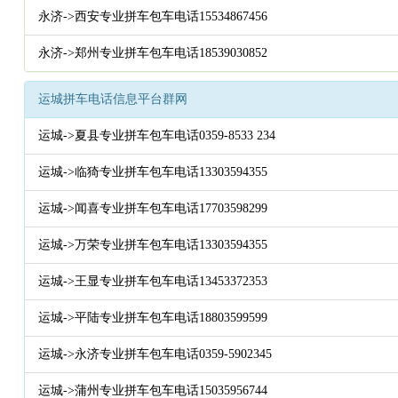
永济->西安专业拼车包车电话15534867456
永济->郑州专业拼车包车电话18539030852
运城拼车电话信息平台群网
运城->夏县专业拼车包车电话0359-8533 234
运城->临猗专业拼车包车电话13303594355
运城->闻喜专业拼车包车电话17703598299
运城->万荣专业拼车包车电话13303594355
运城->王显专业拼车包车电话13453372353
运城->平陆专业拼车包车电话18803599599
运城->永济专业拼车包车电话0359-5902345
运城->蒲州专业拼车包车电话15035956744