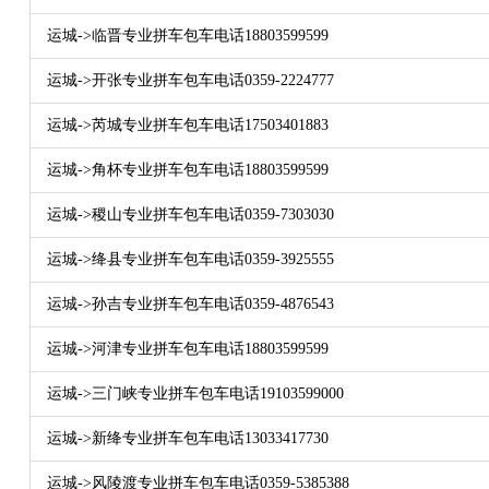
运城->临晋专业拼车包车电话18803599599
运城->开张专业拼车包车电话0359-2224777
运城->芮城专业拼车包车电话17503401883
运城->角杯专业拼车包车电话18803599599
运城->稷山专业拼车包车电话0359-7303030
运城->绛县专业拼车包车电话0359-3925555
运城->孙吉专业拼车包车电话0359-4876543
运城->河津专业拼车包车电话18803599599
运城->三门峡专业拼车包车电话19103599000
运城->新绛专业拼车包车电话13033417730
运城->风陵渡专业拼车包车电话0359-5385388