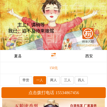
夏县
西安
150元/人
150
元
带货
一人
两人
三人
四人
点击拨打电话 15534867456