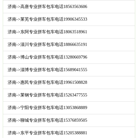
济南->高唐专业拼车包车电话18563563606
济南->莱芜专业拼车包车电话19906345533
济南->东阿专业拼车包车电话18063518961
济南->淄川专业拼车包车电话18866635191
济南->博山专业拼车包车电话13280669796
济南->淄博专业拼车包车电话15689041555
济南->惠民专业拼车包车电话19961508828
济南->莱钢专业拼车包车电话15263477555
济南->宁阳专业拼车包车电话13053868889
济南->聊城专业拼车包车电话15376859505
济南->东平专业拼车包车电话15205388881