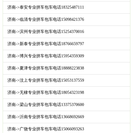
济南->泰安专业拼车包车电话18325487111
济南->临清专业拼车包车电话15098421376
济南->滨州专业拼车包车电话15254370016
济南->新泰专业拼车包车电话18766659797
济南->博兴专业拼车包车电话15954359309
济南->夏津专业拼车包车电话18888223838
济南->汶上专业拼车包车电话15053137559
济南->无棣专业拼车包车电话18054323198
济南->梁山专业拼车包车电话13375370600
济南->沂南专业拼车包车电话13668692669
济南->广饶专业拼车包车电话15066093263