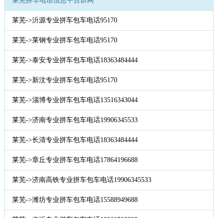
莱芜拼车电话信息平台群网
莱芜->沂源专业拼车包车电话95170
莱芜->莱钢专业拼车包车电话95170
莱芜->泰安专业拼车包车电话18363484444
莱芜->新汶专业拼车包车电话95170
莱芜->淄博专业拼车包车电话13516343044
莱芜->济南专业拼车包车电话19906345533
莱芜->长清专业拼车包车电话18363484444
莱芜->章丘专业拼车包车电话17864196688
莱芜->济南高铁专业拼车包车电话19906345533
莱芜->潍坊专业拼车包车电话15588949688