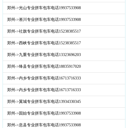
郑州->光山专业拼车包车电话19937533908
郑州->淅川专业拼车包车电话19937533908
郑州->社旗专业拼车包车电话15238385517
郑州->西峡专业拼车包车电话15238385517
郑州->九重专业拼车包车电话13323696203
郑州->绛县专业拼车包车电话18835917020
郑州->内乡专业拼车包车电话16713716333
郑州->内乡专业拼车包车电话16713716333
郑州->翼城专业拼车包车电话13934330345
郑州->固始专业拼车包车电话19937533908
郑州->息县专业拼车包车电话19937533908