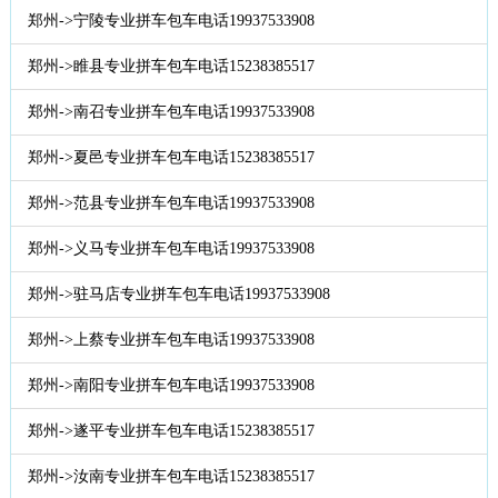
郑州->宁陵专业拼车包车电话19937533908
郑州->睢县专业拼车包车电话15238385517
郑州->南召专业拼车包车电话19937533908
郑州->夏邑专业拼车包车电话15238385517
郑州->范县专业拼车包车电话19937533908
郑州->义马专业拼车包车电话19937533908
郑州->驻马店专业拼车包车电话19937533908
郑州->上蔡专业拼车包车电话19937533908
郑州->南阳专业拼车包车电话19937533908
郑州->遂平专业拼车包车电话15238385517
郑州->汝南专业拼车包车电话15238385517