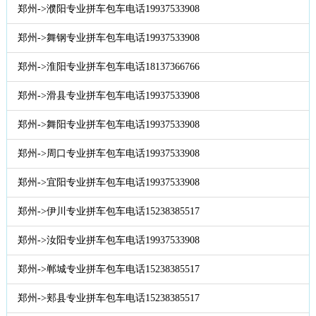
郑州->濮阳专业拼车包车电话19937533908
郑州->舞钢专业拼车包车电话19937533908
郑州->淮阳专业拼车包车电话18137366766
郑州->滑县专业拼车包车电话19937533908
郑州->舞阳专业拼车包车电话19937533908
郑州->周口专业拼车包车电话19937533908
郑州->宜阳专业拼车包车电话19937533908
郑州->伊川专业拼车包车电话15238385517
郑州->汝阳专业拼车包车电话19937533908
郑州->郸城专业拼车包车电话15238385517
郑州->郏县专业拼车包车电话15238385517