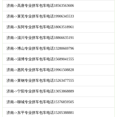
济南->高唐专业拼车包车电话18563563606
济南->莱芜专业拼车包车电话19906345533
济南->东阿专业拼车包车电话18063518961
济南->淄川专业拼车包车电话18866635191
济南->博山专业拼车包车电话13280669796
济南->淄博专业拼车包车电话15689041555
济南->惠民专业拼车包车电话19961508828
济南->莱钢专业拼车包车电话15263477555
济南->宁阳专业拼车包车电话13053868889
济南->聊城专业拼车包车电话15376859505
济南->东平专业拼车包车电话15205388881