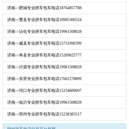
济南->肥城专业拼车包车电话18764857788
济南->曹县专业拼车包车电话18905306524
济南->沾化专业拼车包车电话19961508828
济南->威县专业拼车包车电话15731990399
济南->单县专业拼车包车电话15269025777
济南->沂源专业拼车包车电话19961508828
济南->东营专业拼车包车电话17661278899
济南->河口专业拼车包车电话15254609697
济南->临沂专业拼车包车电话19961508828
济南->郑州专业拼车包车电话15238385517