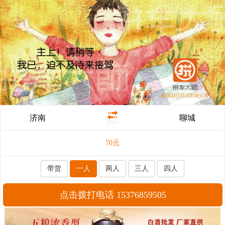
济南
聊城
70元/人
70
元
带货
一人
两人
三人
四人
点击拨打电话 15376859505