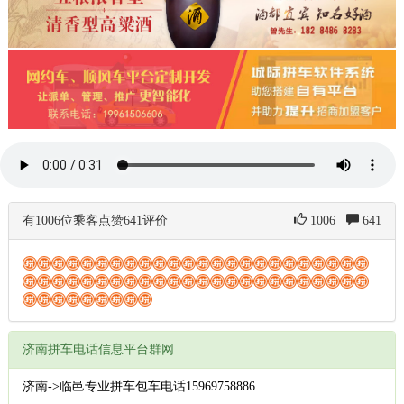
有1006位乘客点赞641评价
1006
641
济南拼车电话信息平台群网
济南->临邑专业拼车包车电话15969758886