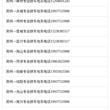
郑州->林州专业拼车包车电话15294691243
郑州->永城专业拼车包车电话19937533908
郑州->邓州专业拼车包车电话19937533908
郑州->晋城专业拼车包车电话15238385517
郑州->栾川专业拼车包车电话15238385517
郑州->尧山专业拼车包车电话19937533908
郑州->菏泽专业拼车包车电话19863025999
郑州->垣曲专业拼车包车电话13935925566
郑州->信阳专业拼车包车电话19937533908
郑州->光山专业拼车包车电话19937533908
郑州->淅川专业拼车包车电话19937533908