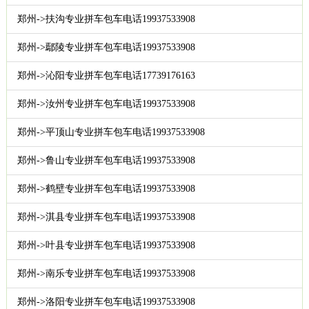
郑州->扶沟专业拼车包车电话19937533908
郑州->鄢陵专业拼车包车电话19937533908
郑州->沁阳专业拼车包车电话17739176163
郑州->汝州专业拼车包车电话19937533908
郑州->平顶山专业拼车包车电话19937533908
郑州->鲁山专业拼车包车电话19937533908
郑州->鹤壁专业拼车包车电话19937533908
郑州->淇县专业拼车包车电话19937533908
郑州->叶县专业拼车包车电话19937533908
郑州->南乐专业拼车包车电话19937533908
郑州->洛阳专业拼车包车电话19937533908