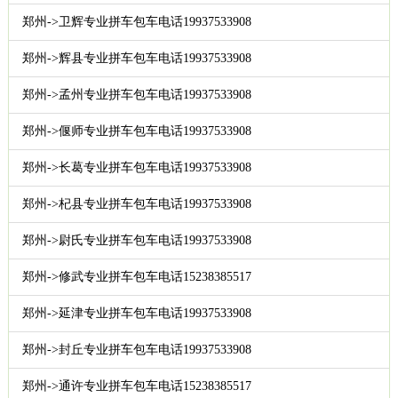
郑州->卫辉专业拼车包车电话19937533908
郑州->辉县专业拼车包车电话19937533908
郑州->孟州专业拼车包车电话19937533908
郑州->偃师专业拼车包车电话19937533908
郑州->长葛专业拼车包车电话19937533908
郑州->杞县专业拼车包车电话19937533908
郑州->尉氏专业拼车包车电话19937533908
郑州->修武专业拼车包车电话15238385517
郑州->延津专业拼车包车电话19937533908
郑州->封丘专业拼车包车电话19937533908
郑州->通许专业拼车包车电话15238385517