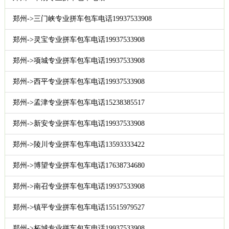
郑州->三门峡专业拼车包车电话19937533908
郑州->灵宝专业拼车包车电话19937533908
郑州->项城专业拼车包车电话19937533908
郑州->西平专业拼车包车电话19937533908
郑州->孟津专业拼车包车电话15238385517
郑州->新安专业拼车包车电话19937533908
郑州->陵川专业拼车包车电话13593333422
郑州->博望专业拼车包车电话17638734680
郑州->南召专业拼车包车电话19937533908
郑州->镇平专业拼车包车电话15515979527
郑州->柘城专业拼车包车电话19937533908