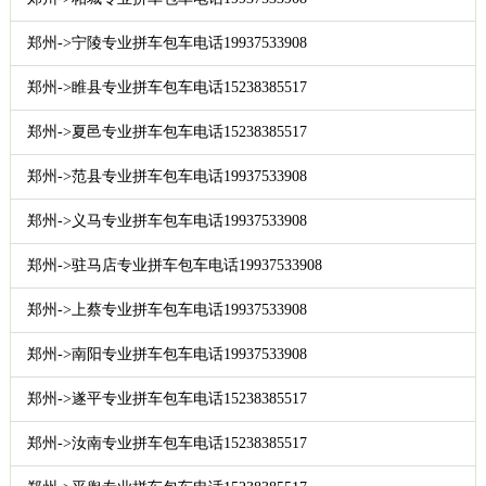
郑州->宁陵专业拼车包车电话19937533908
郑州->睢县专业拼车包车电话15238385517
郑州->夏邑专业拼车包车电话15238385517
郑州->范县专业拼车包车电话19937533908
郑州->义马专业拼车包车电话19937533908
郑州->驻马店专业拼车包车电话19937533908
郑州->上蔡专业拼车包车电话19937533908
郑州->南阳专业拼车包车电话19937533908
郑州->遂平专业拼车包车电话15238385517
郑州->汝南专业拼车包车电话15238385517