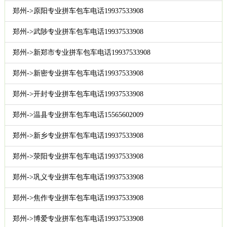
郑州->原阳专业拼车包车电话19937533908
郑州->武陟专业拼车包车电话19937533908
郑州->新郑市专业拼车包车电话19937533908
郑州->新密专业拼车包车电话19937533908
郑州->开封专业拼车包车电话19937533908
郑州->温县专业拼车包车电话15565602009
郑州->新乡专业拼车包车电话19937533908
郑州->荥阳专业拼车包车电话19937533908
郑州->巩义专业拼车包车电话19937533908
郑州->焦作专业拼车包车电话19937533908
郑州->博爱专业拼车包车电话19937533908