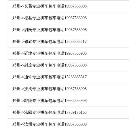
郑州->长葛专业拼车包车电话19937533908
郑州->杞县专业拼车包车电话19937533908
郑州->尉氏专业拼车包车电话19937533908
郑州->修武专业拼车包车电话15238385517
郑州->延津专业拼车包车电话19937533908
郑州->封丘专业拼车包车电话19937533908
郑州->通许专业拼车包车电话15238385517
郑州->扶沟专业拼车包车电话19937533908
郑州->鄢陵专业拼车包车电话19937533908
郑州->沁阳专业拼车包车电话17739176163
郑州->汝州专业拼车包车电话19937533908