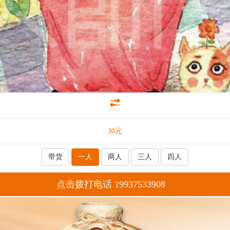
30元/人
30
元
带货
一人
两人
三人
四人
点击拨打电话 19937533908