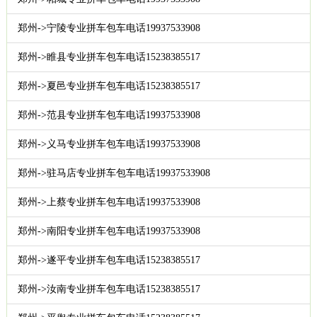
郑州->宁陵专业拼车包车电话19937533908
郑州->睢县专业拼车包车电话15238385517
郑州->夏邑专业拼车包车电话15238385517
郑州->范县专业拼车包车电话19937533908
郑州->义马专业拼车包车电话19937533908
郑州->驻马店专业拼车包车电话19937533908
郑州->上蔡专业拼车包车电话19937533908
郑州->南阳专业拼车包车电话19937533908
郑州->遂平专业拼车包车电话15238385517
郑州->汝南专业拼车包车电话15238385517