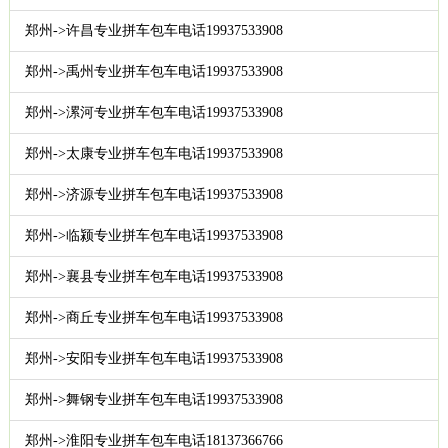
郑州->许昌专业拼车包车电话19937533908
郑州->禹州专业拼车包车电话19937533908
郑州->漯河专业拼车包车电话19937533908
郑州->太康专业拼车包车电话19937533908
郑州->济源专业拼车包车电话19937533908
郑州->临颍专业拼车包车电话19937533908
郑州->襄县专业拼车包车电话19937533908
郑州->商丘专业拼车包车电话19937533908
郑州->安阳专业拼车包车电话19937533908
郑州->舞钢专业拼车包车电话19937533908
郑州->淮阳专业拼车包车电话18137366766