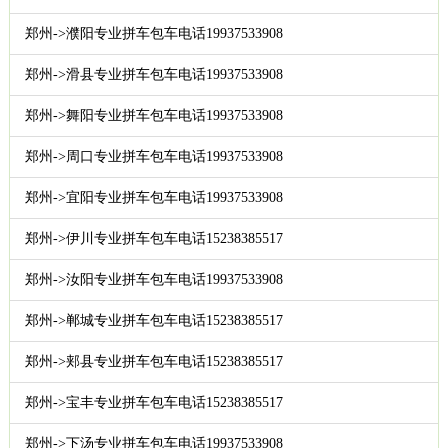
郑州->濮阳专业拼车包车电话19937533908
郑州->滑县专业拼车包车电话19937533908
郑州->舞阳专业拼车包车电话19937533908
郑州->周口专业拼车包车电话19937533908
郑州->宜阳专业拼车包车电话19937533908
郑州->伊川专业拼车包车电话15238385517
郑州->汝阳专业拼车包车电话19937533908
郑州->郸城专业拼车包车电话15238385517
郑州->郏县专业拼车包车电话15238385517
郑州->宝丰专业拼车包车电话15238385517
郑州->下汤专业拼车包车电话19937533908