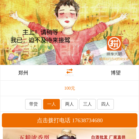
郑州
博望
100元/人
100
元
带货
一人
两人
三人
四人
点击拨打电话 17638734680