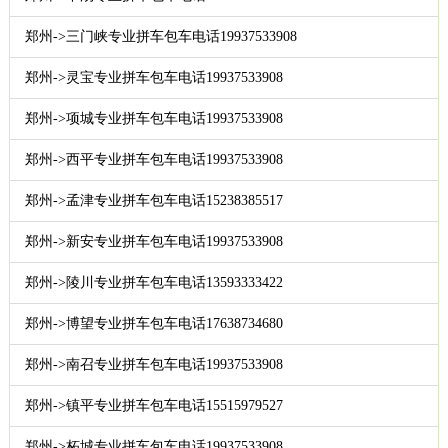
郑州->三门峡专业拼车包车电话19937533908
郑州->灵宝专业拼车包车电话19937533908
郑州->项城专业拼车包车电话19937533908
郑州->西平专业拼车包车电话19937533908
郑州->孟津专业拼车包车电话15238385517
郑州->新安专业拼车包车电话19937533908
郑州->陵川专业拼车包车电话13593333422
郑州->博望专业拼车包车电话17638734680
郑州->南召专业拼车包车电话19937533908
郑州->镇平专业拼车包车电话15515979527
郑州->柘城专业拼车包车电话19937533908