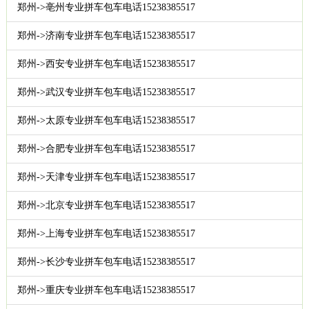
郑州->亳州专业拼车包车电话15238385517
郑州->济南专业拼车包车电话15238385517
郑州->西安专业拼车包车电话15238385517
郑州->武汉专业拼车包车电话15238385517
郑州->太原专业拼车包车电话15238385517
郑州->合肥专业拼车包车电话15238385517
郑州->天津专业拼车包车电话15238385517
郑州->北京专业拼车包车电话15238385517
郑州->上海专业拼车包车电话15238385517
郑州->长沙专业拼车包车电话15238385517
郑州->重庆专业拼车包车电话15238385517