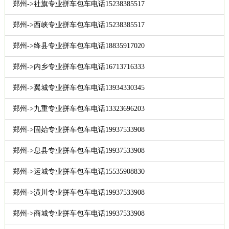
郑州->社旗专业拼车包车电话15238385517
郑州->西峡专业拼车包车电话15238385517
郑州->绛县专业拼车包车电话18835917020
郑州->内乡专业拼车包车电话16713716333
郑州->翼城专业拼车包车电话13934330345
郑州->九重专业拼车包车电话13323696203
郑州->固始专业拼车包车电话19937533908
郑州->息县专业拼车包车电话19937533908
郑州->运城专业拼车包车电话15535908830
郑州->潢川专业拼车包车电话19937533908
郑州->商城专业拼车包车电话19937533908