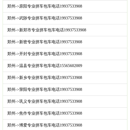
郑州->原阳专业拼车包车电话19937533908
郑州->武陟专业拼车包车电话19937533908
郑州->新郑市专业拼车包车电话19937533908
郑州->新密专业拼车包车电话19937533908
郑州->开封专业拼车包车电话19937533908
郑州->温县专业拼车包车电话15565602009
郑州->新乡专业拼车包车电话19937533908
郑州->荥阳专业拼车包车电话19937533908
郑州->巩义专业拼车包车电话19937533908
郑州->焦作专业拼车包车电话19937533908
郑州->博爱专业拼车包车电话19937533908