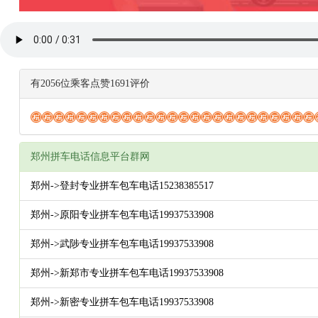
有2056位乘客点赞1691评价
郑州拼车电话信息平台群网
郑州->登封专业拼车包车电话15238385517
郑州->原阳专业拼车包车电话19937533908
郑州->武陟专业拼车包车电话19937533908
郑州->新郑市专业拼车包车电话19937533908
郑州->新密专业拼车包车电话19937533908