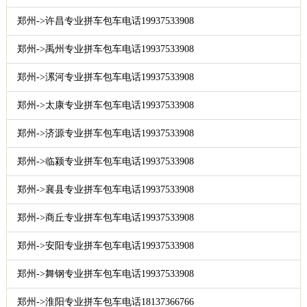
郑州->许昌专业拼车包车电话19937533908
郑州->禹州专业拼车包车电话19937533908
郑州->漯河专业拼车包车电话19937533908
郑州->太康专业拼车包车电话19937533908
郑州->济源专业拼车包车电话19937533908
郑州->临颍专业拼车包车电话19937533908
郑州->襄县专业拼车包车电话19937533908
郑州->商丘专业拼车包车电话19937533908
郑州->安阳专业拼车包车电话19937533908
郑州->舞钢专业拼车包车电话19937533908
郑州->淮阳专业拼车包车电话18137366766