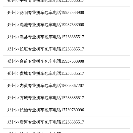
郑州->平舆专业拼车包车电话15238385517
郑州->泌阳专业拼车包车电话19937533908
郑州->渑池专业拼车包车电话19937533908
郑州->嵩县专业拼车包车电话15238385517
郑州->长垣专业拼车包车电话15238385517
郑州->台前专业拼车包车电话19937533908
郑州->虞城专业拼车包车电话15238385517
郑州->内黄专业拼车包车电话18003867207
郑州->方城专业拼车包车电话15238385517
郑州->长治专业拼车包车电话17739780096
郑州->唐河专业拼车包车电话15238385517