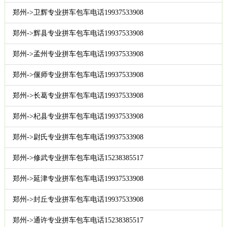
郑州->卫辉专业拼车包车电话19937533908
郑州->辉县专业拼车包车电话19937533908
郑州->孟州专业拼车包车电话19937533908
郑州->偃师专业拼车包车电话19937533908
郑州->长葛专业拼车包车电话19937533908
郑州->杞县专业拼车包车电话19937533908
郑州->尉氏专业拼车包车电话19937533908
郑州->修武专业拼车包车电话15238385517
郑州->延津专业拼车包车电话19937533908
郑州->封丘专业拼车包车电话19937533908
郑州->通许专业拼车包车电话15238385517