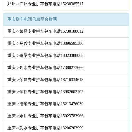
郑州->广州专业拼车包车电话15238385517
重庆拼车电话信息平台群网
重庆->荣昌专业拼车包车电话15730188612
重庆->马鞍专业拼车包车电话13896595386
重庆->铜梁专业拼车包车电话18323388068
重庆->邻水专业拼车包车电话17380273666
重庆->荣昌专业拼车包车电话18716334618
重庆->镇裕专业拼车包车电话13982602102
重庆->涪陵专业拼车包车电话15213476039
重庆->永川专业拼车包车电话15023783966
重庆->彭水专业拼车包车电话13206203999