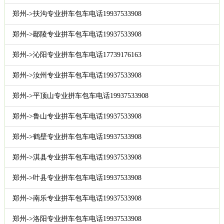
郑州->扶沟专业拼车包车电话19937533908
郑州->鄢陵专业拼车包车电话19937533908
郑州->沁阳专业拼车包车电话17739176163
郑州->汝州专业拼车包车电话19937533908
郑州->平顶山专业拼车包车电话19937533908
郑州->鲁山专业拼车包车电话19937533908
郑州->鹤壁专业拼车包车电话19937533908
郑州->淇县专业拼车包车电话19937533908
郑州->叶县专业拼车包车电话19937533908
郑州->南乐专业拼车包车电话19937533908
郑州->洛阳专业拼车包车电话19937533908