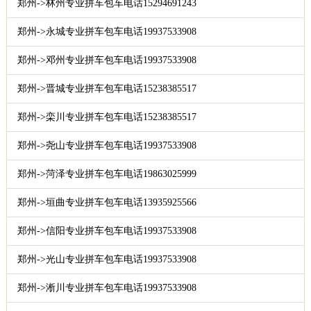
郑州->林州专业拼车包车电话15294691243
郑州->永城专业拼车包车电话19937533908
郑州->邓州专业拼车包车电话19937533908
郑州->晋城专业拼车包车电话15238385517
郑州->栾川专业拼车包车电话15238385517
郑州->尧山专业拼车包车电话19937533908
郑州->菏泽专业拼车包车电话19863025999
郑州->垣曲专业拼车包车电话13935925566
郑州->信阳专业拼车包车电话19937533908
郑州->光山专业拼车包车电话19937533908
郑州->淅川专业拼车包车电话19937533908