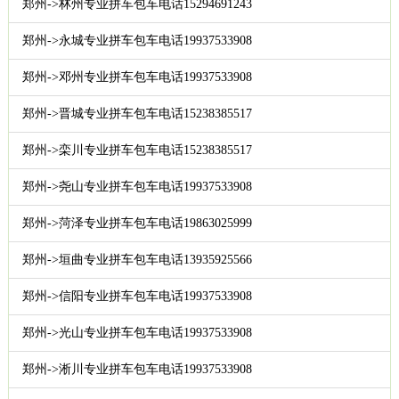
郑州->林州专业拼车包车电话15294691243
郑州->永城专业拼车包车电话19937533908
郑州->邓州专业拼车包车电话19937533908
郑州->晋城专业拼车包车电话15238385517
郑州->栾川专业拼车包车电话15238385517
郑州->尧山专业拼车包车电话19937533908
郑州->菏泽专业拼车包车电话19863025999
郑州->垣曲专业拼车包车电话13935925566
郑州->信阳专业拼车包车电话19937533908
郑州->光山专业拼车包车电话19937533908
郑州->淅川专业拼车包车电话19937533908