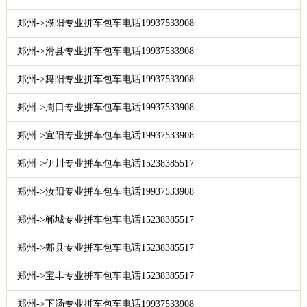
郑州->濮阳专业拼车包车电话19937533908
郑州->滑县专业拼车包车电话19937533908
郑州->舞阳专业拼车包车电话19937533908
郑州->周口专业拼车包车电话19937533908
郑州->宜阳专业拼车包车电话19937533908
郑州->伊川专业拼车包车电话15238385517
郑州->汝阳专业拼车包车电话19937533908
郑州->郸城专业拼车包车电话15238385517
郑州->郏县专业拼车包车电话15238385517
郑州->宝丰专业拼车包车电话15238385517
郑州->下汤专业拼车包车电话19937533908