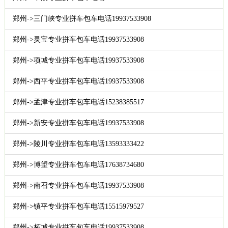
郑州->三门峡专业拼车包车电话19937533908
郑州->灵宝专业拼车包车电话19937533908
郑州->项城专业拼车包车电话19937533908
郑州->西平专业拼车包车电话19937533908
郑州->孟津专业拼车包车电话15238385517
郑州->新安专业拼车包车电话19937533908
郑州->陵川专业拼车包车电话13593333422
郑州->博望专业拼车包车电话17638734680
郑州->南召专业拼车包车电话19937533908
郑州->镇平专业拼车包车电话15515979527
郑州->柘城专业拼车包车电话19937533908