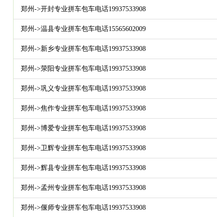
郑州->开封专业拼车包车电话19937533908
郑州->温县专业拼车包车电话15565602009
郑州->新乡专业拼车包车电话19937533908
郑州->荥阳专业拼车包车电话19937533908
郑州->巩义专业拼车包车电话19937533908
郑州->焦作专业拼车包车电话19937533908
郑州->博爱专业拼车包车电话19937533908
郑州->卫辉专业拼车包车电话19937533908
郑州->辉县专业拼车包车电话19937533908
郑州->孟州专业拼车包车电话19937533908
郑州->偃师专业拼车包车电话19937533908