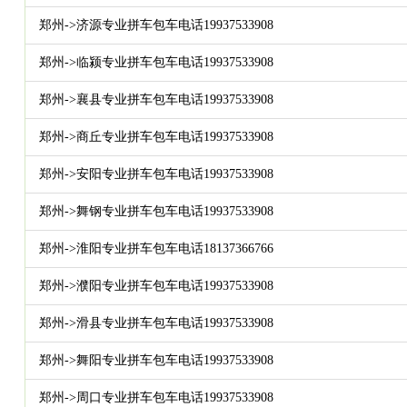
郑州->济源专业拼车包车电话19937533908
郑州->临颍专业拼车包车电话19937533908
郑州->襄县专业拼车包车电话19937533908
郑州->商丘专业拼车包车电话19937533908
郑州->安阳专业拼车包车电话19937533908
郑州->舞钢专业拼车包车电话19937533908
郑州->淮阳专业拼车包车电话18137366766
郑州->濮阳专业拼车包车电话19937533908
郑州->滑县专业拼车包车电话19937533908
郑州->舞阳专业拼车包车电话19937533908
郑州->周口专业拼车包车电话19937533908