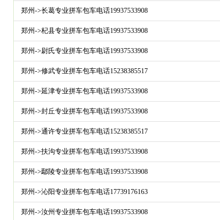
郑州->长葛专业拼车包车电话19937533908
郑州->杞县专业拼车包车电话19937533908
郑州->尉氏专业拼车包车电话19937533908
郑州->修武专业拼车包车电话15238385517
郑州->延津专业拼车包车电话19937533908
郑州->封丘专业拼车包车电话19937533908
郑州->通许专业拼车包车电话15238385517
郑州->扶沟专业拼车包车电话19937533908
郑州->鄢陵专业拼车包车电话19937533908
郑州->沁阳专业拼车包车电话17739176163
郑州->汝州专业拼车包车电话19937533908