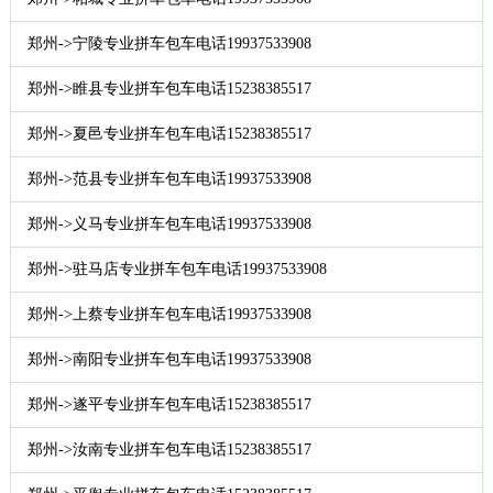
郑州->宁陵专业拼车包车电话19937533908
郑州->睢县专业拼车包车电话15238385517
郑州->夏邑专业拼车包车电话15238385517
郑州->范县专业拼车包车电话19937533908
郑州->义马专业拼车包车电话19937533908
郑州->驻马店专业拼车包车电话19937533908
郑州->上蔡专业拼车包车电话19937533908
郑州->南阳专业拼车包车电话19937533908
郑州->遂平专业拼车包车电话15238385517
郑州->汝南专业拼车包车电话15238385517