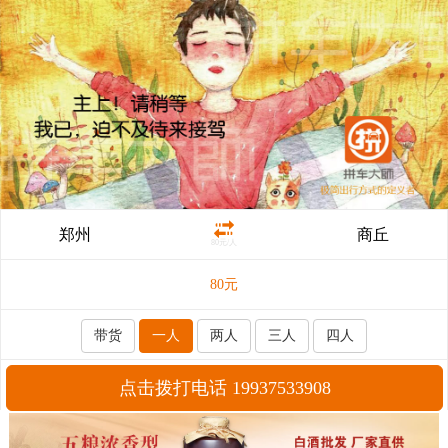
郑州
商丘
80元/人
80
元
带货
一人
两人
三人
四人
点击拨打电话 19937533908