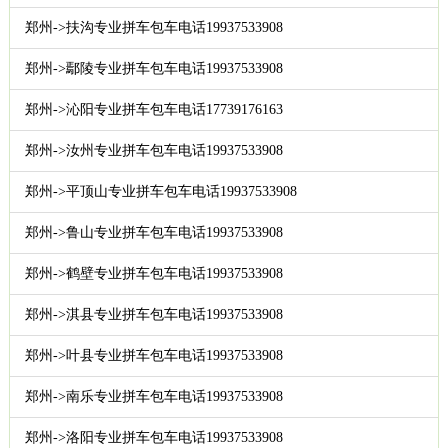
郑州->扶沟专业拼车包车电话19937533908
郑州->鄢陵专业拼车包车电话19937533908
郑州->沁阳专业拼车包车电话17739176163
郑州->汝州专业拼车包车电话19937533908
郑州->平顶山专业拼车包车电话19937533908
郑州->鲁山专业拼车包车电话19937533908
郑州->鹤壁专业拼车包车电话19937533908
郑州->淇县专业拼车包车电话19937533908
郑州->叶县专业拼车包车电话19937533908
郑州->南乐专业拼车包车电话19937533908
郑州->洛阳专业拼车包车电话19937533908