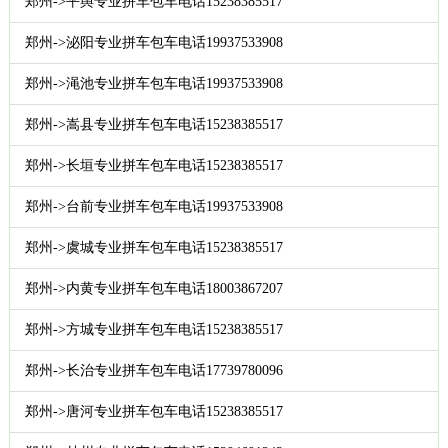
郑州->平舆专业拼车包车电话15238385517
郑州->泌阳专业拼车包车电话19937533908
郑州->渑池专业拼车包车电话19937533908
郑州->嵩县专业拼车包车电话15238385517
郑州->长垣专业拼车包车电话15238385517
郑州->台前专业拼车包车电话19937533908
郑州->虞城专业拼车包车电话15238385517
郑州->内黄专业拼车包车电话18003867207
郑州->方城专业拼车包车电话15238385517
郑州->长治专业拼车包车电话17739780096
郑州->唐河专业拼车包车电话15238385517