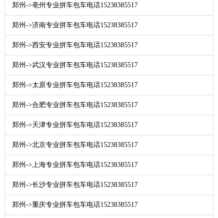
郑州->亳州专业拼车包车电话15238385517
郑州->济南专业拼车包车电话15238385517
郑州->西安专业拼车包车电话15238385517
郑州->武汉专业拼车包车电话15238385517
郑州->太原专业拼车包车电话15238385517
郑州->合肥专业拼车包车电话15238385517
郑州->天津专业拼车包车电话15238385517
郑州->北京专业拼车包车电话15238385517
郑州->上海专业拼车包车电话15238385517
郑州->长沙专业拼车包车电话15238385517
郑州->重庆专业拼车包车电话15238385517