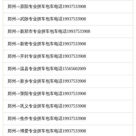
郑州->原阳专业拼车包车电话19937533908
郑州->武陟专业拼车包车电话19937533908
郑州->新郑市专业拼车包车电话19937533908
郑州->新密专业拼车包车电话19937533908
郑州->开封专业拼车包车电话19937533908
郑州->温县专业拼车包车电话15565602009
郑州->新乡专业拼车包车电话19937533908
郑州->荥阳专业拼车包车电话19937533908
郑州->巩义专业拼车包车电话19937533908
郑州->焦作专业拼车包车电话19937533908
郑州->博爱专业拼车包车电话19937533908