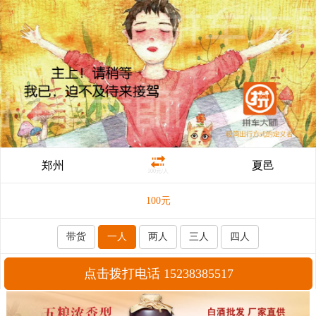
郑州
夏邑
100元/人
100
元
带货
一人
两人
三人
四人
点击拨打电话 15238385517