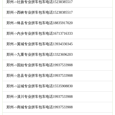
郑州->社旗专业拼车包车电话15238385517
郑州->西峡专业拼车包车电话15238385517
郑州->绛县专业拼车包车电话18835917020
郑州->内乡专业拼车包车电话16713716333
郑州->翼城专业拼车包车电话13934330345
郑州->九重专业拼车包车电话13323696203
郑州->固始专业拼车包车电话19937533908
郑州->息县专业拼车包车电话19937533908
郑州->运城专业拼车包车电话15535908830
郑州->潢川专业拼车包车电话19937533908
郑州->商城专业拼车包车电话19937533908