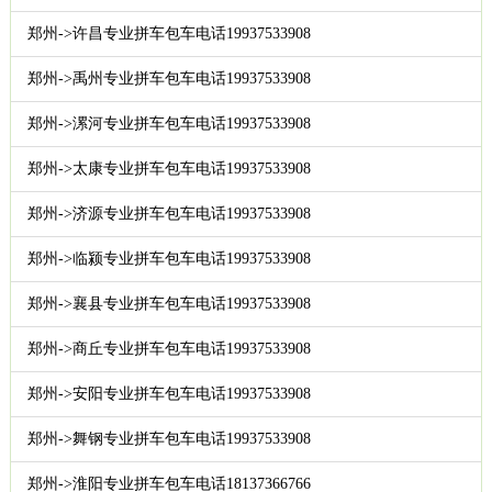
郑州->许昌专业拼车包车电话19937533908
郑州->禹州专业拼车包车电话19937533908
郑州->漯河专业拼车包车电话19937533908
郑州->太康专业拼车包车电话19937533908
郑州->济源专业拼车包车电话19937533908
郑州->临颍专业拼车包车电话19937533908
郑州->襄县专业拼车包车电话19937533908
郑州->商丘专业拼车包车电话19937533908
郑州->安阳专业拼车包车电话19937533908
郑州->舞钢专业拼车包车电话19937533908
郑州->淮阳专业拼车包车电话18137366766