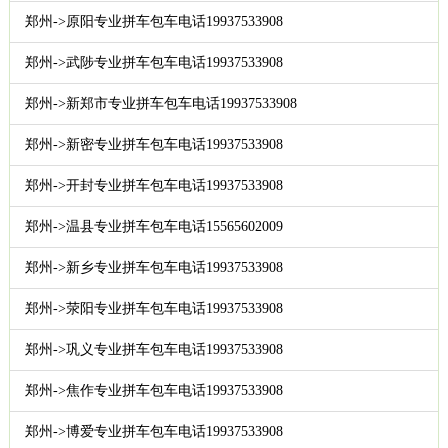
郑州->原阳专业拼车包车电话19937533908
郑州->武陟专业拼车包车电话19937533908
郑州->新郑市专业拼车包车电话19937533908
郑州->新密专业拼车包车电话19937533908
郑州->开封专业拼车包车电话19937533908
郑州->温县专业拼车包车电话15565602009
郑州->新乡专业拼车包车电话19937533908
郑州->荥阳专业拼车包车电话19937533908
郑州->巩义专业拼车包车电话19937533908
郑州->焦作专业拼车包车电话19937533908
郑州->博爱专业拼车包车电话19937533908