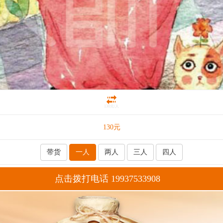
130元/人
130
元
带货
一人
两人
三人
四人
点击拨打电话 19937533908