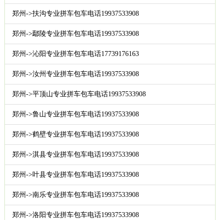
郑州->扶沟专业拼车包车电话19937533908
郑州->鄢陵专业拼车包车电话19937533908
郑州->沁阳专业拼车包车电话17739176163
郑州->汝州专业拼车包车电话19937533908
郑州->平顶山专业拼车包车电话19937533908
郑州->鲁山专业拼车包车电话19937533908
郑州->鹤壁专业拼车包车电话19937533908
郑州->淇县专业拼车包车电话19937533908
郑州->叶县专业拼车包车电话19937533908
郑州->南乐专业拼车包车电话19937533908
郑州->洛阳专业拼车包车电话19937533908