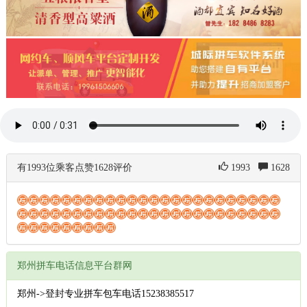
有1993位乘客点赞1628评价
1993
1628
郑州拼车电话信息平台群网
郑州->登封专业拼车包车电话15238385517