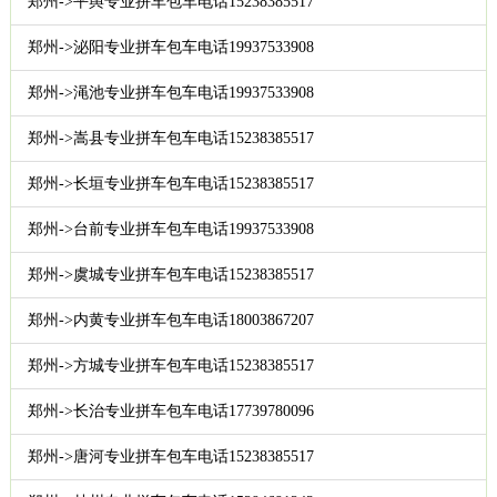
郑州->平舆专业拼车包车电话15238385517
郑州->泌阳专业拼车包车电话19937533908
郑州->渑池专业拼车包车电话19937533908
郑州->嵩县专业拼车包车电话15238385517
郑州->长垣专业拼车包车电话15238385517
郑州->台前专业拼车包车电话19937533908
郑州->虞城专业拼车包车电话15238385517
郑州->内黄专业拼车包车电话18003867207
郑州->方城专业拼车包车电话15238385517
郑州->长治专业拼车包车电话17739780096
郑州->唐河专业拼车包车电话15238385517