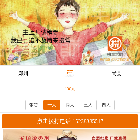
郑州
嵩县
100元/人
100
元
带货
一人
两人
三人
四人
点击拨打电话 15238385517