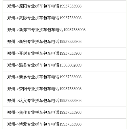
郑州->原阳专业拼车包车电话19937533908
郑州->武陟专业拼车包车电话19937533908
郑州->新郑市专业拼车包车电话19937533908
郑州->新密专业拼车包车电话19937533908
郑州->开封专业拼车包车电话19937533908
郑州->温县专业拼车包车电话15565602009
郑州->新乡专业拼车包车电话19937533908
郑州->荥阳专业拼车包车电话19937533908
郑州->巩义专业拼车包车电话19937533908
郑州->焦作专业拼车包车电话19937533908
郑州->博爱专业拼车包车电话19937533908