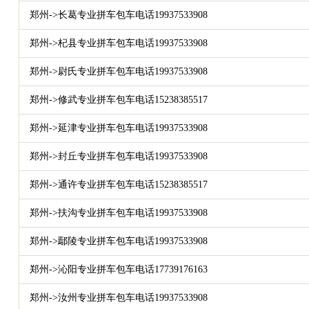
郑州->长葛专业拼车包车电话19937533908
郑州->杞县专业拼车包车电话19937533908
郑州->尉氏专业拼车包车电话19937533908
郑州->修武专业拼车包车电话15238385517
郑州->延津专业拼车包车电话19937533908
郑州->封丘专业拼车包车电话19937533908
郑州->通许专业拼车包车电话15238385517
郑州->扶沟专业拼车包车电话19937533908
郑州->鄢陵专业拼车包车电话19937533908
郑州->沁阳专业拼车包车电话17739176163
郑州->汝州专业拼车包车电话19937533908