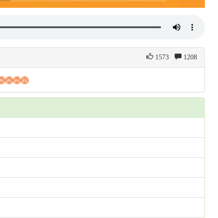
1573
1208