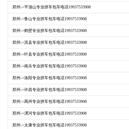
郑州->平顶山专业拼车包车电话19937533908
郑州->鲁山专业拼车包车电话19937533908
郑州->鹤壁专业拼车包车电话19937533908
郑州->淇县专业拼车包车电话19937533908
郑州->叶县专业拼车包车电话19937533908
郑州->南乐专业拼车包车电话19937533908
郑州->洛阳专业拼车包车电话19937533908
郑州->许昌专业拼车包车电话19937533908
郑州->禹州专业拼车包车电话19937533908
郑州->漯河专业拼车包车电话19937533908
郑州->太康专业拼车包车电话19937533908