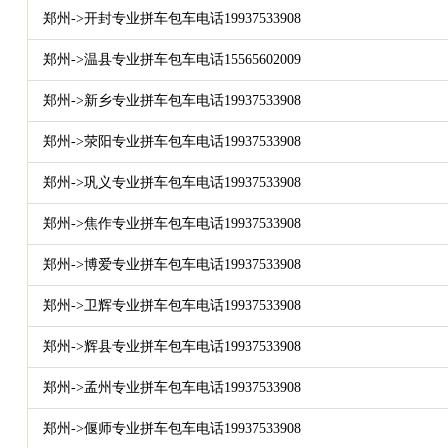
郑州->开封专业拼车包车电话19937533908
郑州->温县专业拼车包车电话15565602009
郑州->新乡专业拼车包车电话19937533908
郑州->荥阳专业拼车包车电话19937533908
郑州->巩义专业拼车包车电话19937533908
郑州->焦作专业拼车包车电话19937533908
郑州->博爱专业拼车包车电话19937533908
郑州->卫辉专业拼车包车电话19937533908
郑州->辉县专业拼车包车电话19937533908
郑州->孟州专业拼车包车电话19937533908
郑州->偃师专业拼车包车电话19937533908