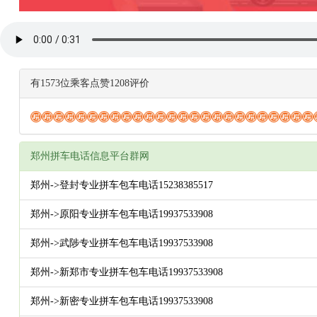
有1573位乘客点赞1208评价
郑州拼车电话信息平台群网
郑州->登封专业拼车包车电话15238385517
郑州->原阳专业拼车包车电话19937533908
郑州->武陟专业拼车包车电话19937533908
郑州->新郑市专业拼车包车电话19937533908
郑州->新密专业拼车包车电话19937533908