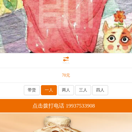
70元/人
70
元
带货
一人
两人
三人
四人
点击拨打电话 19937533908