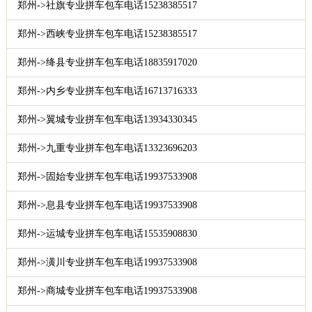
郑州->社旗专业拼车包车电话15238385517
郑州->西峡专业拼车包车电话15238385517
郑州->绛县专业拼车包车电话18835917020
郑州->内乡专业拼车包车电话16713716333
郑州->翼城专业拼车包车电话13934330345
郑州->九重专业拼车包车电话13323696203
郑州->固始专业拼车包车电话19937533908
郑州->息县专业拼车包车电话19937533908
郑州->运城专业拼车包车电话15535908830
郑州->潢川专业拼车包车电话19937533908
郑州->商城专业拼车包车电话19937533908