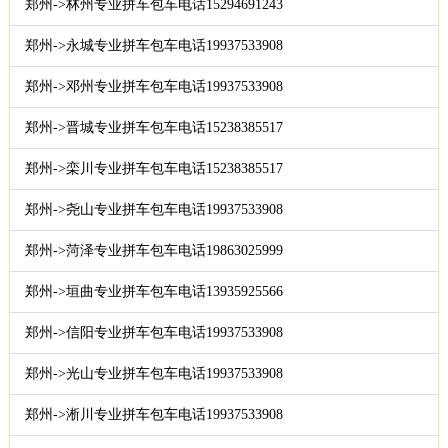
郑州->林州专业拼车包车电话15294691243
郑州->永城专业拼车包车电话19937533908
郑州->邓州专业拼车包车电话19937533908
郑州->晋城专业拼车包车电话15238385517
郑州->栾川专业拼车包车电话15238385517
郑州->尧山专业拼车包车电话19937533908
郑州->菏泽专业拼车包车电话19863025999
郑州->垣曲专业拼车包车电话13935925566
郑州->信阳专业拼车包车电话19937533908
郑州->光山专业拼车包车电话19937533908
郑州->淅川专业拼车包车电话19937533908