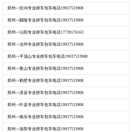
郑州->扶沟专业拼车包车电话19937533908
郑州->鄢陵专业拼车包车电话19937533908
郑州->沁阳专业拼车包车电话17739176163
郑州->汝州专业拼车包车电话19937533908
郑州->平顶山专业拼车包车电话19937533908
郑州->鲁山专业拼车包车电话19937533908
郑州->鹤壁专业拼车包车电话19937533908
郑州->淇县专业拼车包车电话19937533908
郑州->叶县专业拼车包车电话19937533908
郑州->南乐专业拼车包车电话19937533908
郑州->洛阳专业拼车包车电话19937533908