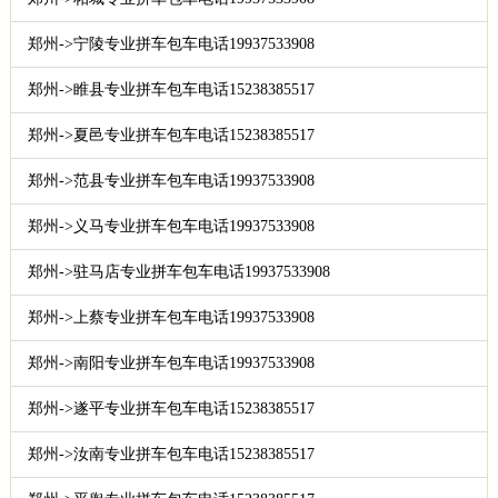
郑州->宁陵专业拼车包车电话19937533908
郑州->睢县专业拼车包车电话15238385517
郑州->夏邑专业拼车包车电话15238385517
郑州->范县专业拼车包车电话19937533908
郑州->义马专业拼车包车电话19937533908
郑州->驻马店专业拼车包车电话19937533908
郑州->上蔡专业拼车包车电话19937533908
郑州->南阳专业拼车包车电话19937533908
郑州->遂平专业拼车包车电话15238385517
郑州->汝南专业拼车包车电话15238385517