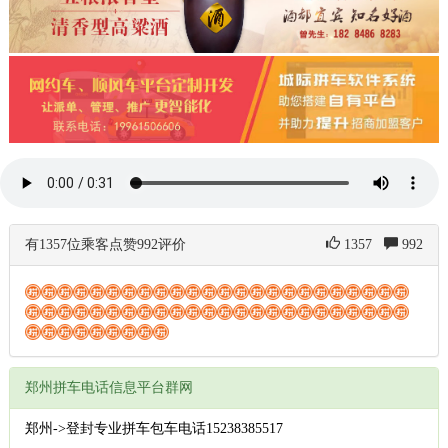
有1357位乘客点赞992评价
1357
992
郑州拼车电话信息平台群网
郑州->登封专业拼车包车电话15238385517