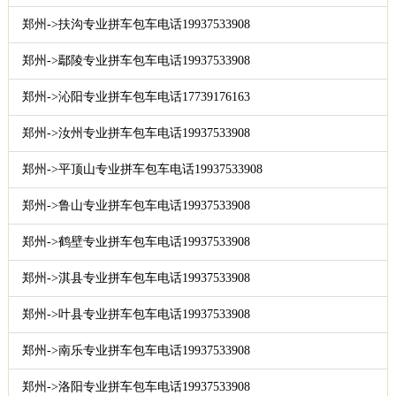
郑州->扶沟专业拼车包车电话19937533908
郑州->鄢陵专业拼车包车电话19937533908
郑州->沁阳专业拼车包车电话17739176163
郑州->汝州专业拼车包车电话19937533908
郑州->平顶山专业拼车包车电话19937533908
郑州->鲁山专业拼车包车电话19937533908
郑州->鹤壁专业拼车包车电话19937533908
郑州->淇县专业拼车包车电话19937533908
郑州->叶县专业拼车包车电话19937533908
郑州->南乐专业拼车包车电话19937533908
郑州->洛阳专业拼车包车电话19937533908