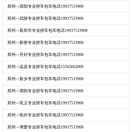
郑州->原阳专业拼车包车电话19937533908
郑州->武陟专业拼车包车电话19937533908
郑州->新郑市专业拼车包车电话19937533908
郑州->新密专业拼车包车电话19937533908
郑州->开封专业拼车包车电话19937533908
郑州->温县专业拼车包车电话15565602009
郑州->新乡专业拼车包车电话19937533908
郑州->荥阳专业拼车包车电话19937533908
郑州->巩义专业拼车包车电话19937533908
郑州->焦作专业拼车包车电话19937533908
郑州->博爱专业拼车包车电话19937533908