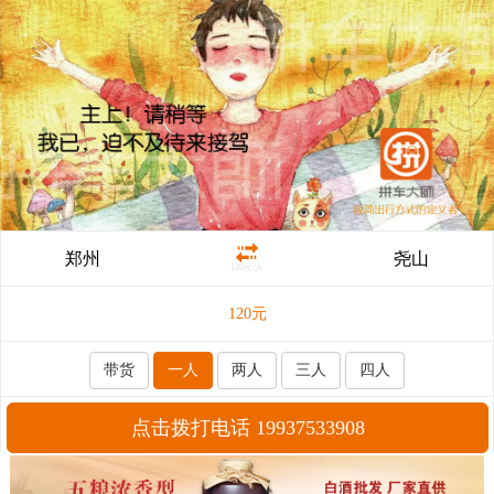
郑州
尧山
120元/人
120
元
带货
一人
两人
三人
四人
点击拨打电话 19937533908