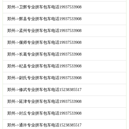
郑州->卫辉专业拼车包车电话19937533908
郑州->辉县专业拼车包车电话19937533908
郑州->孟州专业拼车包车电话19937533908
郑州->偃师专业拼车包车电话19937533908
郑州->长葛专业拼车包车电话19937533908
郑州->杞县专业拼车包车电话19937533908
郑州->尉氏专业拼车包车电话19937533908
郑州->修武专业拼车包车电话15238385517
郑州->延津专业拼车包车电话19937533908
郑州->封丘专业拼车包车电话19937533908
郑州->通许专业拼车包车电话15238385517