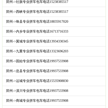
郑州->社旗专业拼车包车电话15238385517
郑州->西峡专业拼车包车电话15238385517
郑州->绛县专业拼车包车电话18835917020
郑州->内乡专业拼车包车电话16713716333
郑州->翼城专业拼车包车电话13934330345
郑州->九重专业拼车包车电话13323696203
郑州->固始专业拼车包车电话19937533908
郑州->息县专业拼车包车电话19937533908
郑州->运城专业拼车包车电话15535908830
郑州->潢川专业拼车包车电话19937533908
郑州->商城专业拼车包车电话19937533908