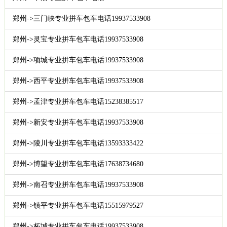
郑州->三门峡专业拼车包车电话19937533908
郑州->灵宝专业拼车包车电话19937533908
郑州->项城专业拼车包车电话19937533908
郑州->西平专业拼车包车电话19937533908
郑州->孟津专业拼车包车电话15238385517
郑州->新安专业拼车包车电话19937533908
郑州->陵川专业拼车包车电话13593333422
郑州->博望专业拼车包车电话17638734680
郑州->南召专业拼车包车电话19937533908
郑州->镇平专业拼车包车电话15515979527
郑州->柘城专业拼车包车电话19937533908