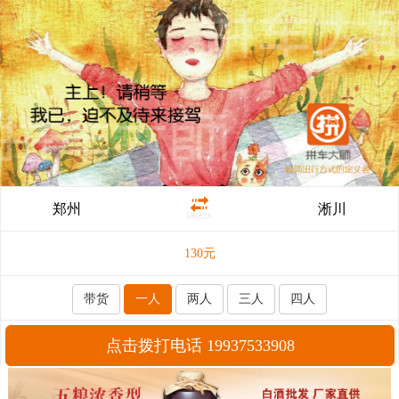
郑州
淅川
130元/人
130
元
带货
一人
两人
三人
四人
点击拨打电话 19937533908