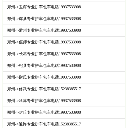
郑州->卫辉专业拼车包车电话19937533908
郑州->辉县专业拼车包车电话19937533908
郑州->孟州专业拼车包车电话19937533908
郑州->偃师专业拼车包车电话19937533908
郑州->长葛专业拼车包车电话19937533908
郑州->杞县专业拼车包车电话19937533908
郑州->尉氏专业拼车包车电话19937533908
郑州->修武专业拼车包车电话15238385517
郑州->延津专业拼车包车电话19937533908
郑州->封丘专业拼车包车电话19937533908
郑州->通许专业拼车包车电话15238385517