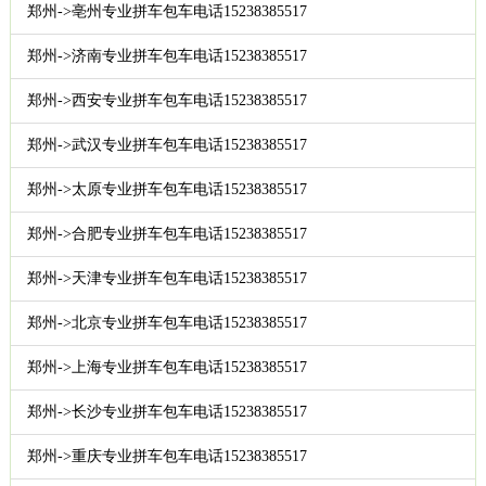
郑州->亳州专业拼车包车电话15238385517
郑州->济南专业拼车包车电话15238385517
郑州->西安专业拼车包车电话15238385517
郑州->武汉专业拼车包车电话15238385517
郑州->太原专业拼车包车电话15238385517
郑州->合肥专业拼车包车电话15238385517
郑州->天津专业拼车包车电话15238385517
郑州->北京专业拼车包车电话15238385517
郑州->上海专业拼车包车电话15238385517
郑州->长沙专业拼车包车电话15238385517
郑州->重庆专业拼车包车电话15238385517