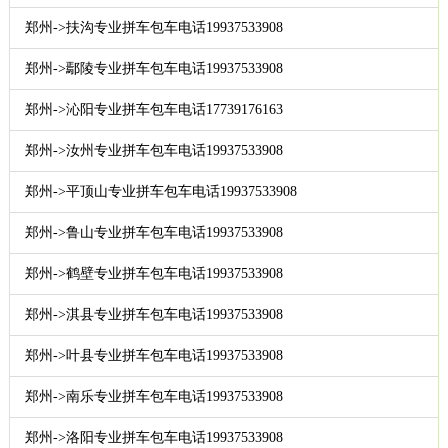
郑州->扶沟专业拼车包车电话19937533908
郑州->鄢陵专业拼车包车电话19937533908
郑州->沁阳专业拼车包车电话17739176163
郑州->汝州专业拼车包车电话19937533908
郑州->平顶山专业拼车包车电话19937533908
郑州->鲁山专业拼车包车电话19937533908
郑州->鹤壁专业拼车包车电话19937533908
郑州->淇县专业拼车包车电话19937533908
郑州->叶县专业拼车包车电话19937533908
郑州->南乐专业拼车包车电话19937533908
郑州->洛阳专业拼车包车电话19937533908