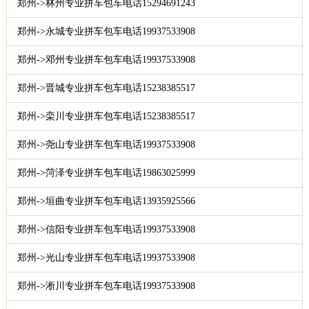
郑州->林州专业拼车包车电话15294691243
郑州->永城专业拼车包车电话19937533908
郑州->邓州专业拼车包车电话19937533908
郑州->晋城专业拼车包车电话15238385517
郑州->栾川专业拼车包车电话15238385517
郑州->尧山专业拼车包车电话19937533908
郑州->菏泽专业拼车包车电话19863025999
郑州->垣曲专业拼车包车电话13935925566
郑州->信阳专业拼车包车电话19937533908
郑州->光山专业拼车包车电话19937533908
郑州->淅川专业拼车包车电话19937533908