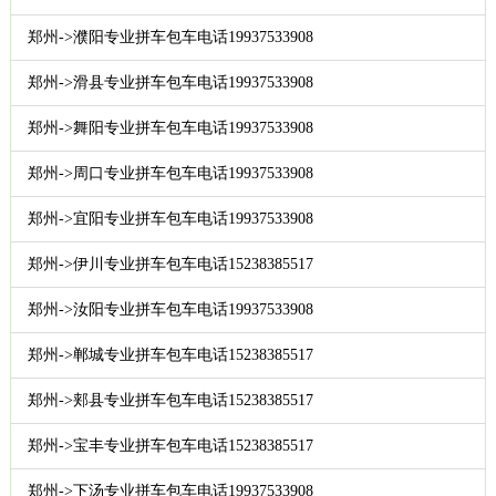
郑州->濮阳专业拼车包车电话19937533908
郑州->滑县专业拼车包车电话19937533908
郑州->舞阳专业拼车包车电话19937533908
郑州->周口专业拼车包车电话19937533908
郑州->宜阳专业拼车包车电话19937533908
郑州->伊川专业拼车包车电话15238385517
郑州->汝阳专业拼车包车电话19937533908
郑州->郸城专业拼车包车电话15238385517
郑州->郏县专业拼车包车电话15238385517
郑州->宝丰专业拼车包车电话15238385517
郑州->下汤专业拼车包车电话19937533908