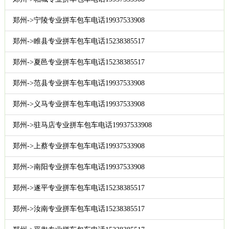
郑州->宁陵专业拼车包车电话19937533908
郑州->睢县专业拼车包车电话15238385517
郑州->夏邑专业拼车包车电话15238385517
郑州->范县专业拼车包车电话19937533908
郑州->义马专业拼车包车电话19937533908
郑州->驻马店专业拼车包车电话19937533908
郑州->上蔡专业拼车包车电话19937533908
郑州->南阳专业拼车包车电话19937533908
郑州->遂平专业拼车包车电话15238385517
郑州->汝南专业拼车包车电话15238385517