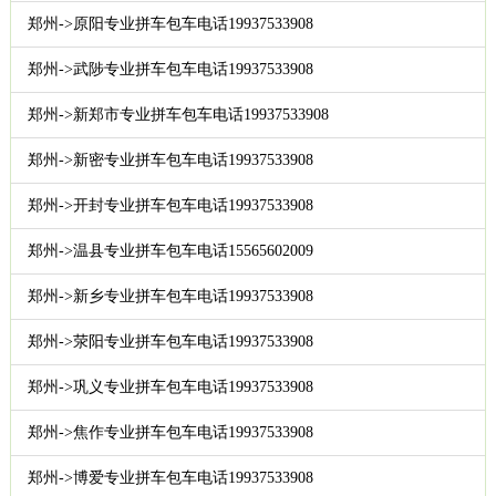
郑州->原阳专业拼车包车电话19937533908
郑州->武陟专业拼车包车电话19937533908
郑州->新郑市专业拼车包车电话19937533908
郑州->新密专业拼车包车电话19937533908
郑州->开封专业拼车包车电话19937533908
郑州->温县专业拼车包车电话15565602009
郑州->新乡专业拼车包车电话19937533908
郑州->荥阳专业拼车包车电话19937533908
郑州->巩义专业拼车包车电话19937533908
郑州->焦作专业拼车包车电话19937533908
郑州->博爱专业拼车包车电话19937533908