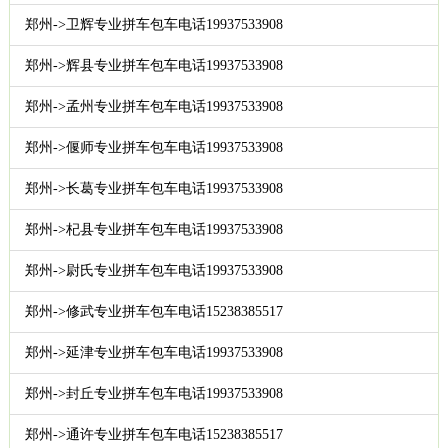
郑州->卫辉专业拼车包车电话19937533908
郑州->辉县专业拼车包车电话19937533908
郑州->孟州专业拼车包车电话19937533908
郑州->偃师专业拼车包车电话19937533908
郑州->长葛专业拼车包车电话19937533908
郑州->杞县专业拼车包车电话19937533908
郑州->尉氏专业拼车包车电话19937533908
郑州->修武专业拼车包车电话15238385517
郑州->延津专业拼车包车电话19937533908
郑州->封丘专业拼车包车电话19937533908
郑州->通许专业拼车包车电话15238385517