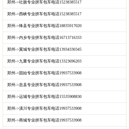
郑州->社旗专业拼车包车电话15238385517
郑州->西峡专业拼车包车电话15238385517
郑州->绛县专业拼车包车电话18835917020
郑州->内乡专业拼车包车电话16713716333
郑州->翼城专业拼车包车电话13934330345
郑州->九重专业拼车包车电话13323696203
郑州->固始专业拼车包车电话19937533908
郑州->息县专业拼车包车电话19937533908
郑州->运城专业拼车包车电话15535908830
郑州->潢川专业拼车包车电话19937533908
郑州->商城专业拼车包车电话19937533908