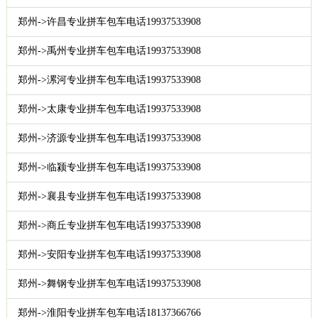
郑州->许昌专业拼车包车电话19937533908
郑州->禹州专业拼车包车电话19937533908
郑州->漯河专业拼车包车电话19937533908
郑州->太康专业拼车包车电话19937533908
郑州->济源专业拼车包车电话19937533908
郑州->临颍专业拼车包车电话19937533908
郑州->襄县专业拼车包车电话19937533908
郑州->商丘专业拼车包车电话19937533908
郑州->安阳专业拼车包车电话19937533908
郑州->舞钢专业拼车包车电话19937533908
郑州->淮阳专业拼车包车电话18137366766