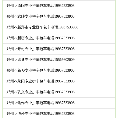
郑州->原阳专业拼车包车电话19937533908
郑州->武陟专业拼车包车电话19937533908
郑州->新郑市专业拼车包车电话19937533908
郑州->新密专业拼车包车电话19937533908
郑州->开封专业拼车包车电话19937533908
郑州->温县专业拼车包车电话15565602009
郑州->新乡专业拼车包车电话19937533908
郑州->荥阳专业拼车包车电话19937533908
郑州->巩义专业拼车包车电话19937533908
郑州->焦作专业拼车包车电话19937533908
郑州->博爱专业拼车包车电话19937533908