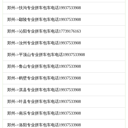
郑州->扶沟专业拼车包车电话19937533908
郑州->鄢陵专业拼车包车电话19937533908
郑州->沁阳专业拼车包车电话17739176163
郑州->汝州专业拼车包车电话19937533908
郑州->平顶山专业拼车包车电话19937533908
郑州->鲁山专业拼车包车电话19937533908
郑州->鹤壁专业拼车包车电话19937533908
郑州->淇县专业拼车包车电话19937533908
郑州->叶县专业拼车包车电话19937533908
郑州->南乐专业拼车包车电话19937533908
郑州->洛阳专业拼车包车电话19937533908