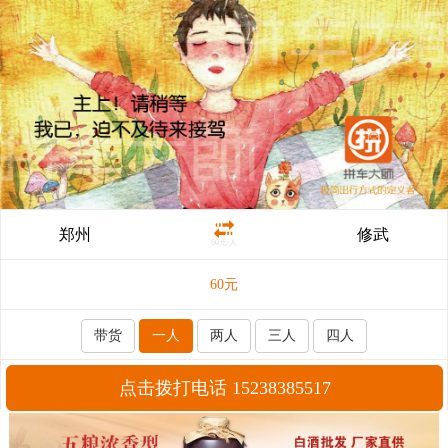
郑州
修武
60元/人
60
元
带货
一人
两人
三人
四人
点击拨打电话 15238385517