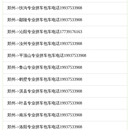
郑州->扶沟专业拼车包车电话19937533908
郑州->鄢陵专业拼车包车电话19937533908
郑州->沁阳专业拼车包车电话17739176163
郑州->汝州专业拼车包车电话19937533908
郑州->平顶山专业拼车包车电话19937533908
郑州->鲁山专业拼车包车电话19937533908
郑州->鹤壁专业拼车包车电话19937533908
郑州->淇县专业拼车包车电话19937533908
郑州->叶县专业拼车包车电话19937533908
郑州->南乐专业拼车包车电话19937533908
郑州->洛阳专业拼车包车电话19937533908