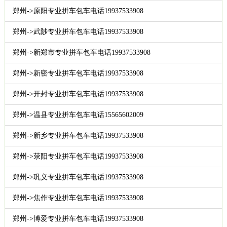
郑州->原阳专业拼车包车电话19937533908
郑州->武陟专业拼车包车电话19937533908
郑州->新郑市专业拼车包车电话19937533908
郑州->新密专业拼车包车电话19937533908
郑州->开封专业拼车包车电话19937533908
郑州->温县专业拼车包车电话15565602009
郑州->新乡专业拼车包车电话19937533908
郑州->荥阳专业拼车包车电话19937533908
郑州->巩义专业拼车包车电话19937533908
郑州->焦作专业拼车包车电话19937533908
郑州->博爱专业拼车包车电话19937533908