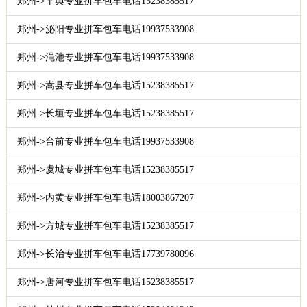
郑州->平舆专业拼车包车电话15238385517
郑州->泌阳专业拼车包车电话19937533908
郑州->渑池专业拼车包车电话19937533908
郑州->嵩县专业拼车包车电话15238385517
郑州->长垣专业拼车包车电话15238385517
郑州->台前专业拼车包车电话19937533908
郑州->虞城专业拼车包车电话15238385517
郑州->内黄专业拼车包车电话18003867207
郑州->方城专业拼车包车电话15238385517
郑州->长治专业拼车包车电话17739780096
郑州->唐河专业拼车包车电话15238385517