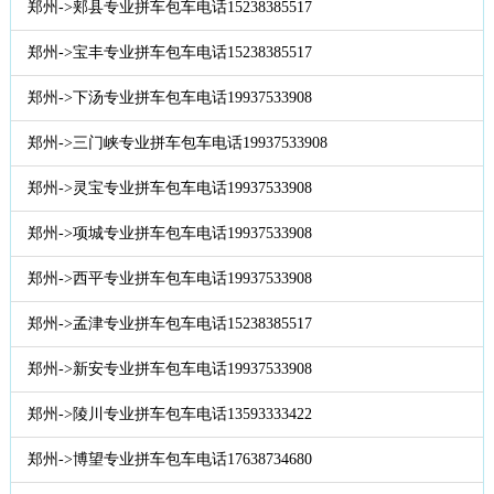
郑州->郏县专业拼车包车电话15238385517
郑州->宝丰专业拼车包车电话15238385517
郑州->下汤专业拼车包车电话19937533908
郑州->三门峡专业拼车包车电话19937533908
郑州->灵宝专业拼车包车电话19937533908
郑州->项城专业拼车包车电话19937533908
郑州->西平专业拼车包车电话19937533908
郑州->孟津专业拼车包车电话15238385517
郑州->新安专业拼车包车电话19937533908
郑州->陵川专业拼车包车电话13593333422
郑州->博望专业拼车包车电话17638734680