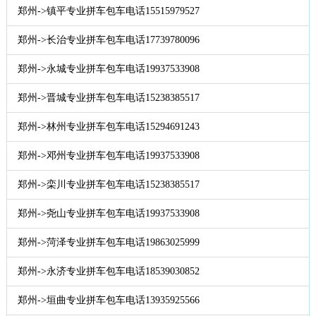
郑州->镇平专业拼车包车电话15515979527
郑州->长治专业拼车包车电话17739780096
郑州->永城专业拼车包车电话19937533908
郑州->晋城专业拼车包车电话15238385517
郑州->林州专业拼车包车电话15294691243
郑州->邓州专业拼车包车电话19937533908
郑州->栾川专业拼车包车电话15238385517
郑州->尧山专业拼车包车电话19937533908
郑州->菏泽专业拼车包车电话19863025999
郑州->永济专业拼车包车电话18539030852
郑州->垣曲专业拼车包车电话13935925566