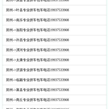
郑州->淇县专业拼车包车电话19937533908
郑州->叶县专业拼车包车电话19937533908
郑州->南乐专业拼车包车电话19937533908
郑州->洛阳专业拼车包车电话19937533908
郑州->许昌专业拼车包车电话19937533908
郑州->漯河专业拼车包车电话19937533908
郑州->太康专业拼车包车电话19937533908
郑州->济源专业拼车包车电话19937533908
郑州->临颍专业拼车包车电话19937533908
郑州->襄县专业拼车包车电话19937533908
郑州->商丘专业拼车包车电话19937533908