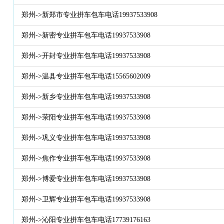
郑州->新郑市专业拼车包车电话19937533908
郑州->新密专业拼车包车电话19937533908
郑州->开封专业拼车包车电话19937533908
郑州->温县专业拼车包车电话15565602009
郑州->新乡专业拼车包车电话19937533908
郑州->荥阳专业拼车包车电话19937533908
郑州->巩义专业拼车包车电话19937533908
郑州->焦作专业拼车包车电话19937533908
郑州->博爱专业拼车包车电话19937533908
郑州->卫辉专业拼车包车电话19937533908
郑州->沁阳专业拼车包车电话17739176163