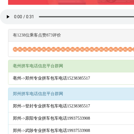
有1238位乘客点赞873评价
亳州拼车电话信息平台群网
亳州->郑州专业拼车包车电话15238385517
郑州拼车电话信息平台群网
郑州->登封专业拼车包车电话15238385517
郑州->原阳专业拼车包车电话19937533908
郑州->武陟专业拼车包车电话19937533908