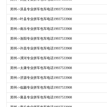
郑州->淇县专业拼车包车电话19937533908
郑州->叶县专业拼车包车电话19937533908
郑州->南乐专业拼车包车电话19937533908
郑州->洛阳专业拼车包车电话19937533908
郑州->许昌专业拼车包车电话19937533908
郑州->漯河专业拼车包车电话19937533908
郑州->太康专业拼车包车电话19937533908
郑州->济源专业拼车包车电话19937533908
郑州->临颍专业拼车包车电话19937533908
郑州->襄县专业拼车包车电话19937533908