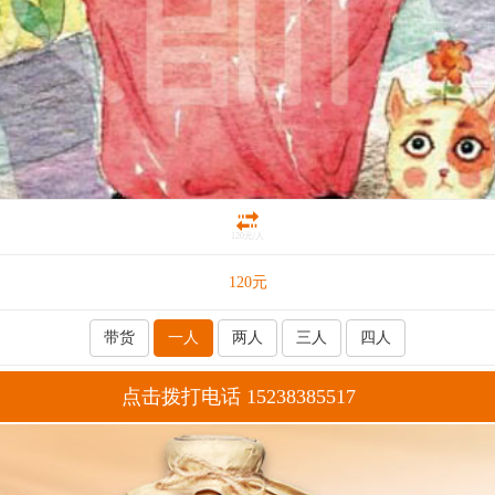
120元/人
120
元
带货
一人
两人
三人
四人
点击拨打电话 15238385517