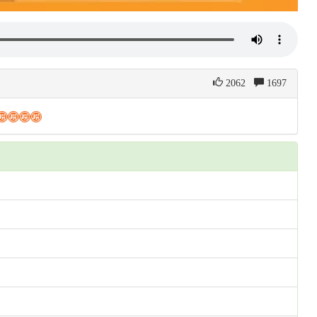
2062
1697