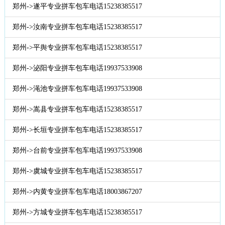
郑州->遂平专业拼车包车电话15238385517
郑州->汝南专业拼车包车电话15238385517
郑州->平舆专业拼车包车电话15238385517
郑州->泌阳专业拼车包车电话19937533908
郑州->渑池专业拼车包车电话19937533908
郑州->嵩县专业拼车包车电话15238385517
郑州->长垣专业拼车包车电话15238385517
郑州->台前专业拼车包车电话19937533908
郑州->虞城专业拼车包车电话15238385517
郑州->内黄专业拼车包车电话18003867207
郑州->方城专业拼车包车电话15238385517