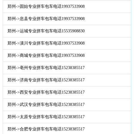
郑州->固始专业拼车包车电话19937533908
郑州->息县专业拼车包车电话19937533908
郑州->运城专业拼车包车电话15535908830
郑州->潢川专业拼车包车电话19937533908
郑州->商城专业拼车包车电话19937533908
郑州->亳州专业拼车包车电话15238385517
郑州->济南专业拼车包车电话15238385517
郑州->西安专业拼车包车电话15238385517
郑州->武汉专业拼车包车电话15238385517
郑州->太原专业拼车包车电话15238385517
郑州->合肥专业拼车包车电话15238385517