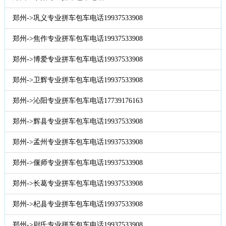
郑州->巩义专业拼车包车电话19937533908
郑州->焦作专业拼车包车电话19937533908
郑州->博爱专业拼车包车电话19937533908
郑州->卫辉专业拼车包车电话19937533908
郑州->沁阳专业拼车包车电话17739176163
郑州->辉县专业拼车包车电话19937533908
郑州->孟州专业拼车包车电话19937533908
郑州->偃师专业拼车包车电话19937533908
郑州->长葛专业拼车包车电话19937533908
郑州->杞县专业拼车包车电话19937533908
郑州->尉氏专业拼车包车电话19937533908