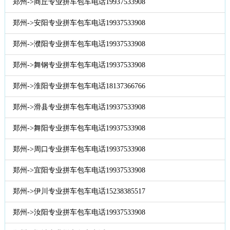
郑州->商丘专业拼车包车电话19937533908
郑州->安阳专业拼车包车电话19937533908
郑州->濮阳专业拼车包车电话19937533908
郑州->舞钢专业拼车包车电话19937533908
郑州->淮阳专业拼车包车电话18137366766
郑州->滑县专业拼车包车电话19937533908
郑州->舞阳专业拼车包车电话19937533908
郑州->周口专业拼车包车电话19937533908
郑州->宜阳专业拼车包车电话19937533908
郑州->伊川专业拼车包车电话15238385517
郑州->汝阳专业拼车包车电话19937533908