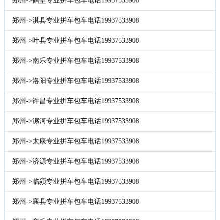
郑州->鹤壁专业拼车包车电话19937533908
郑州->淇县专业拼车包车电话19937533908
郑州->叶县专业拼车包车电话19937533908
郑州->南乐专业拼车包车电话19937533908
郑州->洛阳专业拼车包车电话19937533908
郑州->许昌专业拼车包车电话19937533908
郑州->漯河专业拼车包车电话19937533908
郑州->太康专业拼车包车电话19937533908
郑州->济源专业拼车包车电话19937533908
郑州->临颍专业拼车包车电话19937533908
郑州->襄县专业拼车包车电话19937533908