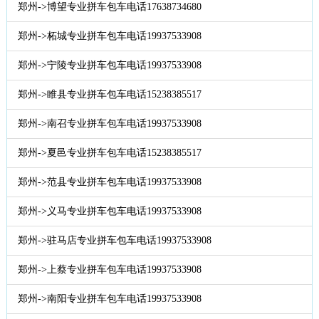
郑州->博望专业拼车包车电话17638734680
郑州->柘城专业拼车包车电话19937533908
郑州->宁陵专业拼车包车电话19937533908
郑州->睢县专业拼车包车电话15238385517
郑州->南召专业拼车包车电话19937533908
郑州->夏邑专业拼车包车电话15238385517
郑州->范县专业拼车包车电话19937533908
郑州->义马专业拼车包车电话19937533908
郑州->驻马店专业拼车包车电话19937533908
郑州->上蔡专业拼车包车电话19937533908
郑州->南阳专业拼车包车电话19937533908