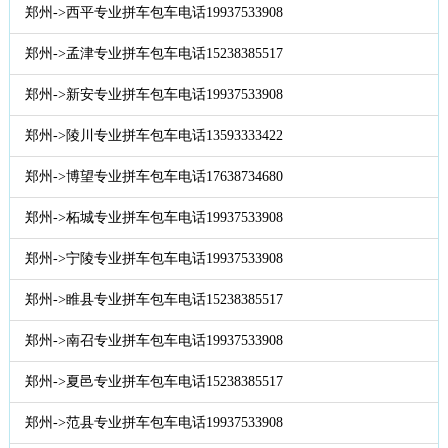
郑州->西平专业拼车包车电话19937533908
郑州->孟津专业拼车包车电话15238385517
郑州->新安专业拼车包车电话19937533908
郑州->陵川专业拼车包车电话13593333422
郑州->博望专业拼车包车电话17638734680
郑州->柘城专业拼车包车电话19937533908
郑州->宁陵专业拼车包车电话19937533908
郑州->睢县专业拼车包车电话15238385517
郑州->南召专业拼车包车电话19937533908
郑州->夏邑专业拼车包车电话15238385517
郑州->范县专业拼车包车电话19937533908