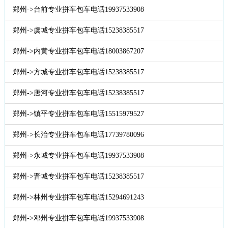
郑州->台前专业拼车包车电话19937533908
郑州->虞城专业拼车包车电话15238385517
郑州->内黄专业拼车包车电话18003867207
郑州->方城专业拼车包车电话15238385517
郑州->唐河专业拼车包车电话15238385517
郑州->镇平专业拼车包车电话15515979527
郑州->长治专业拼车包车电话17739780096
郑州->永城专业拼车包车电话19937533908
郑州->晋城专业拼车包车电话15238385517
郑州->林州专业拼车包车电话15294691243
郑州->邓州专业拼车包车电话19937533908