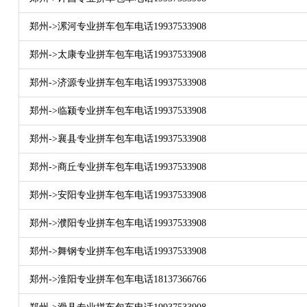
郑州->漯河专业拼车包车电话19937533908
郑州->太康专业拼车包车电话19937533908
郑州->济源专业拼车包车电话19937533908
郑州->临颍专业拼车包车电话19937533908
郑州->襄县专业拼车包车电话19937533908
郑州->商丘专业拼车包车电话19937533908
郑州->安阳专业拼车包车电话19937533908
郑州->濮阳专业拼车包车电话19937533908
郑州->舞钢专业拼车包车电话19937533908
郑州->淮阳专业拼车包车电话18137366766