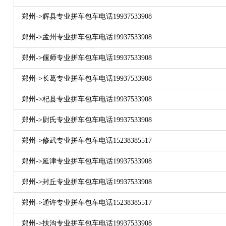
郑州->辉县专业拼车包车电话19937533908
郑州->孟州专业拼车包车电话19937533908
郑州->偃师专业拼车包车电话19937533908
郑州->长葛专业拼车包车电话19937533908
郑州->杞县专业拼车包车电话19937533908
郑州->尉氏专业拼车包车电话19937533908
郑州->修武专业拼车包车电话15238385517
郑州->延津专业拼车包车电话19937533908
郑州->封丘专业拼车包车电话19937533908
郑州->通许专业拼车包车电话15238385517
郑州->扶沟专业拼车包车电话19937533908