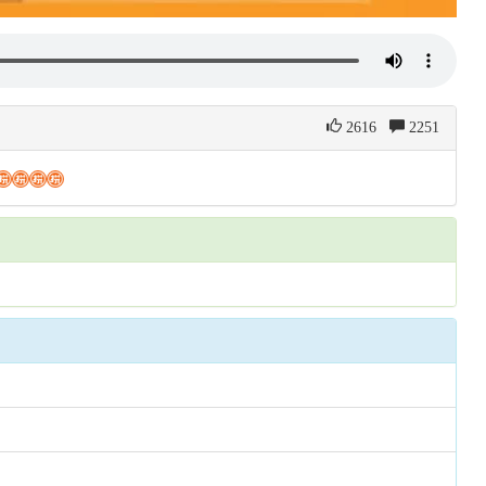
2616
2251