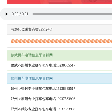
有2616位乘客点赞2251评价
修武拼车电话信息平台群网
修武->郑州专业拼车包车电话15238385517
郑州拼车电话信息平台群网
郑州->登封专业拼车包车电话15238385517
郑州->原阳专业拼车包车电话19937533908
郑州->武陟专业拼车包车电话19937533908