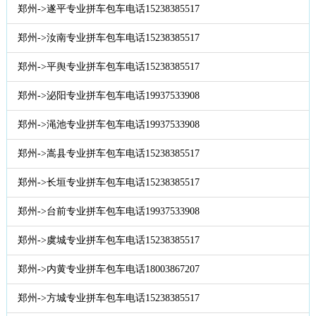
郑州->遂平专业拼车包车电话15238385517
郑州->汝南专业拼车包车电话15238385517
郑州->平舆专业拼车包车电话15238385517
郑州->泌阳专业拼车包车电话19937533908
郑州->渑池专业拼车包车电话19937533908
郑州->嵩县专业拼车包车电话15238385517
郑州->长垣专业拼车包车电话15238385517
郑州->台前专业拼车包车电话19937533908
郑州->虞城专业拼车包车电话15238385517
郑州->内黄专业拼车包车电话18003867207
郑州->方城专业拼车包车电话15238385517