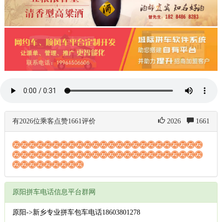
有2026位乘客点赞1661评价
2026
1661
原阳拼车电话信息平台群网
原阳->新乡专业拼车包车电话18603801278