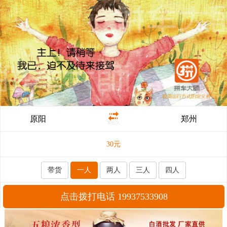
原阳
郑州
30元/人
30
元
带货
一人
两人
三人
四人
点击拨打电话 19937533908