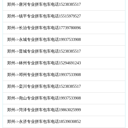
郑州->唐河专业拼车包车电话15238385517
郑州->镇平专业拼车包车电话15515979527
郑州->长治专业拼车包车电话17739780096
郑州->永城专业拼车包车电话19937533908
郑州->晋城专业拼车包车电话15238385517
郑州->林州专业拼车包车电话15294691243
郑州->邓州专业拼车包车电话19937533908
郑州->栾川专业拼车包车电话15238385517
郑州->尧山专业拼车包车电话19937533908
郑州->菏泽专业拼车包车电话19863025999
郑州->永济专业拼车包车电话18539030852