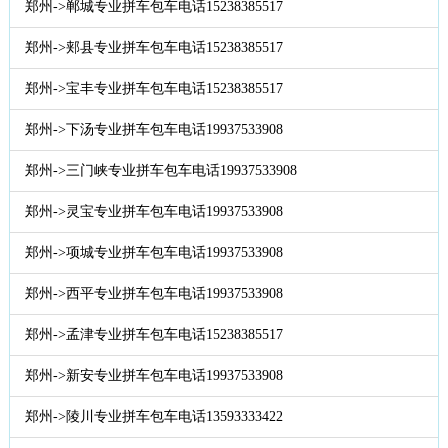
郑州->郸城专业拼车包车电话15238385517
郑州->郏县专业拼车包车电话15238385517
郑州->宝丰专业拼车包车电话15238385517
郑州->下汤专业拼车包车电话19937533908
郑州->三门峡专业拼车包车电话19937533908
郑州->灵宝专业拼车包车电话19937533908
郑州->项城专业拼车包车电话19937533908
郑州->西平专业拼车包车电话19937533908
郑州->孟津专业拼车包车电话15238385517
郑州->新安专业拼车包车电话19937533908
郑州->陵川专业拼车包车电话13593333422