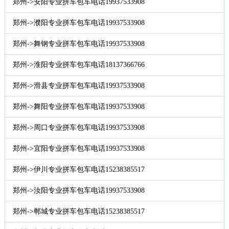
郑州->安阳专业拼车包车电话19937533908
郑州->濮阳专业拼车包车电话19937533908
郑州->舞钢专业拼车包车电话19937533908
郑州->淮阳专业拼车包车电话18137366766
郑州->滑县专业拼车包车电话19937533908
郑州->舞阳专业拼车包车电话19937533908
郑州->周口专业拼车包车电话19937533908
郑州->宜阳专业拼车包车电话19937533908
郑州->伊川专业拼车包车电话15238385517
郑州->汝阳专业拼车包车电话19937533908
郑州->郸城专业拼车包车电话15238385517