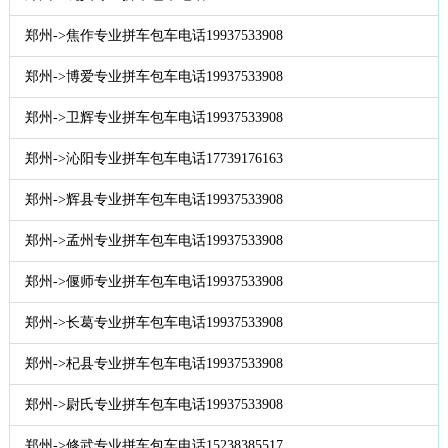
郑州->焦作专业拼车包车电话19937533908
郑州->博爱专业拼车包车电话19937533908
郑州->卫辉专业拼车包车电话19937533908
郑州->沁阳专业拼车包车电话17739176163
郑州->辉县专业拼车包车电话19937533908
郑州->孟州专业拼车包车电话19937533908
郑州->偃师专业拼车包车电话19937533908
郑州->长葛专业拼车包车电话19937533908
郑州->杞县专业拼车包车电话19937533908
郑州->尉氏专业拼车包车电话19937533908
郑州->修武专业拼车包车电话15238385517