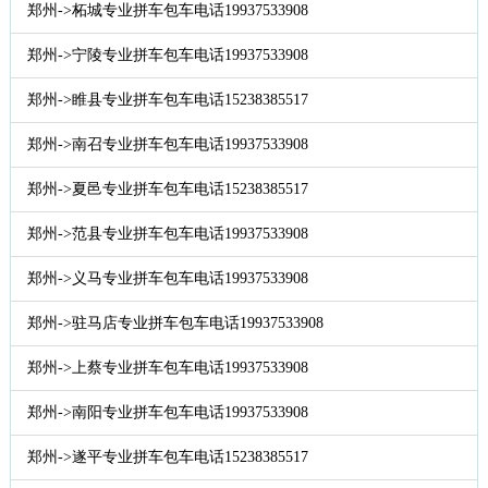
郑州->柘城专业拼车包车电话19937533908
郑州->宁陵专业拼车包车电话19937533908
郑州->睢县专业拼车包车电话15238385517
郑州->南召专业拼车包车电话19937533908
郑州->夏邑专业拼车包车电话15238385517
郑州->范县专业拼车包车电话19937533908
郑州->义马专业拼车包车电话19937533908
郑州->驻马店专业拼车包车电话19937533908
郑州->上蔡专业拼车包车电话19937533908
郑州->南阳专业拼车包车电话19937533908
郑州->遂平专业拼车包车电话15238385517