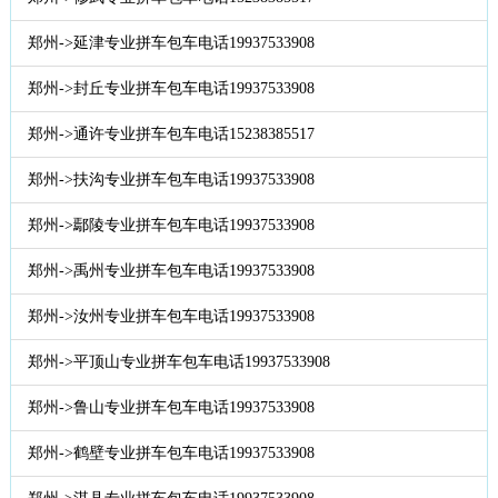
郑州->延津专业拼车包车电话19937533908
郑州->封丘专业拼车包车电话19937533908
郑州->通许专业拼车包车电话15238385517
郑州->扶沟专业拼车包车电话19937533908
郑州->鄢陵专业拼车包车电话19937533908
郑州->禹州专业拼车包车电话19937533908
郑州->汝州专业拼车包车电话19937533908
郑州->平顶山专业拼车包车电话19937533908
郑州->鲁山专业拼车包车电话19937533908
郑州->鹤壁专业拼车包车电话19937533908