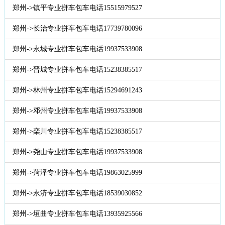
郑州->镇平专业拼车包车电话15515979527
郑州->长治专业拼车包车电话17739780096
郑州->永城专业拼车包车电话19937533908
郑州->晋城专业拼车包车电话15238385517
郑州->林州专业拼车包车电话15294691243
郑州->邓州专业拼车包车电话19937533908
郑州->栾川专业拼车包车电话15238385517
郑州->尧山专业拼车包车电话19937533908
郑州->菏泽专业拼车包车电话19863025999
郑州->永济专业拼车包车电话18539030852
郑州->垣曲专业拼车包车电话13935925566