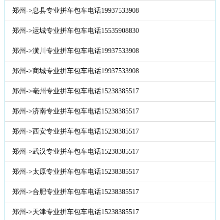
郑州->息县专业拼车包车电话19937533908
郑州->运城专业拼车包车电话15535908830
郑州->潢川专业拼车包车电话19937533908
郑州->商城专业拼车包车电话19937533908
郑州->亳州专业拼车包车电话15238385517
郑州->济南专业拼车包车电话15238385517
郑州->西安专业拼车包车电话15238385517
郑州->武汉专业拼车包车电话15238385517
郑州->太原专业拼车包车电话15238385517
郑州->合肥专业拼车包车电话15238385517
郑州->天津专业拼车包车电话15238385517