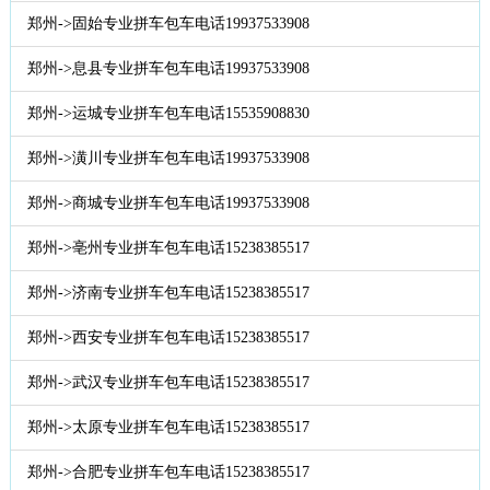
郑州->固始专业拼车包车电话19937533908
郑州->息县专业拼车包车电话19937533908
郑州->运城专业拼车包车电话15535908830
郑州->潢川专业拼车包车电话19937533908
郑州->商城专业拼车包车电话19937533908
郑州->亳州专业拼车包车电话15238385517
郑州->济南专业拼车包车电话15238385517
郑州->西安专业拼车包车电话15238385517
郑州->武汉专业拼车包车电话15238385517
郑州->太原专业拼车包车电话15238385517
郑州->合肥专业拼车包车电话15238385517