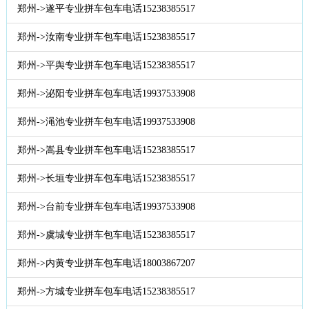
郑州->遂平专业拼车包车电话15238385517
郑州->汝南专业拼车包车电话15238385517
郑州->平舆专业拼车包车电话15238385517
郑州->泌阳专业拼车包车电话19937533908
郑州->渑池专业拼车包车电话19937533908
郑州->嵩县专业拼车包车电话15238385517
郑州->长垣专业拼车包车电话15238385517
郑州->台前专业拼车包车电话19937533908
郑州->虞城专业拼车包车电话15238385517
郑州->内黄专业拼车包车电话18003867207
郑州->方城专业拼车包车电话15238385517