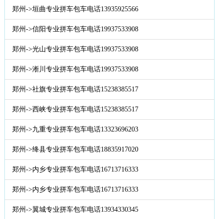
郑州->垣曲专业拼车包车电话13935925566
郑州->信阳专业拼车包车电话19937533908
郑州->光山专业拼车包车电话19937533908
郑州->淅川专业拼车包车电话19937533908
郑州->社旗专业拼车包车电话15238385517
郑州->西峡专业拼车包车电话15238385517
郑州->九重专业拼车包车电话13323696203
郑州->绛县专业拼车包车电话18835917020
郑州->内乡专业拼车包车电话16713716333
郑州->内乡专业拼车包车电话16713716333
郑州->翼城专业拼车包车电话13934330345