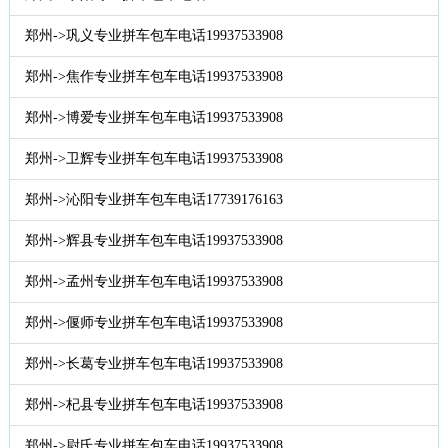
郑州->巩义专业拼车包车电话19937533908
郑州->焦作专业拼车包车电话19937533908
郑州->博爱专业拼车包车电话19937533908
郑州->卫辉专业拼车包车电话19937533908
郑州->沁阳专业拼车包车电话17739176163
郑州->辉县专业拼车包车电话19937533908
郑州->孟州专业拼车包车电话19937533908
郑州->偃师专业拼车包车电话19937533908
郑州->长葛专业拼车包车电话19937533908
郑州->杞县专业拼车包车电话19937533908
郑州->尉氏专业拼车包车电话19937533908