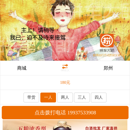
商城
郑州
180元/人
180
元
带货
一人
两人
三人
四人
点击拨打电话 19937533908