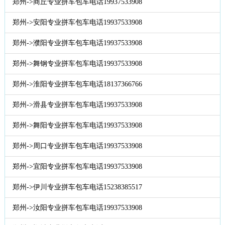
郑州->商丘专业拼车包车电话19937533908
郑州->安阳专业拼车包车电话19937533908
郑州->濮阳专业拼车包车电话19937533908
郑州->舞钢专业拼车包车电话19937533908
郑州->淮阳专业拼车包车电话18137366766
郑州->滑县专业拼车包车电话19937533908
郑州->舞阳专业拼车包车电话19937533908
郑州->周口专业拼车包车电话19937533908
郑州->宜阳专业拼车包车电话19937533908
郑州->伊川专业拼车包车电话15238385517
郑州->汝阳专业拼车包车电话19937533908