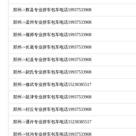
郑州->辉县专业拼车包车电话19937533908
郑州->孟州专业拼车包车电话19937533908
郑州->偃师专业拼车包车电话19937533908
郑州->长葛专业拼车包车电话19937533908
郑州->杞县专业拼车包车电话19937533908
郑州->尉氏专业拼车包车电话19937533908
郑州->修武专业拼车包车电话15238385517
郑州->延津专业拼车包车电话19937533908
郑州->封丘专业拼车包车电话19937533908
郑州->通许专业拼车包车电话15238385517
郑州->扶沟专业拼车包车电话19937533908