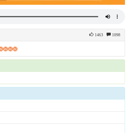
1463
1098