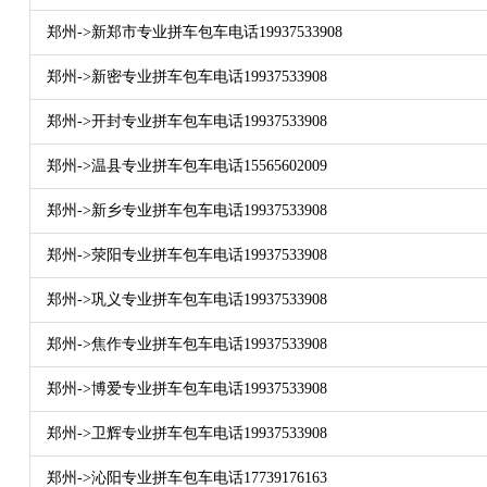
郑州->新郑市专业拼车包车电话19937533908
郑州->新密专业拼车包车电话19937533908
郑州->开封专业拼车包车电话19937533908
郑州->温县专业拼车包车电话15565602009
郑州->新乡专业拼车包车电话19937533908
郑州->荥阳专业拼车包车电话19937533908
郑州->巩义专业拼车包车电话19937533908
郑州->焦作专业拼车包车电话19937533908
郑州->博爱专业拼车包车电话19937533908
郑州->卫辉专业拼车包车电话19937533908
郑州->沁阳专业拼车包车电话17739176163