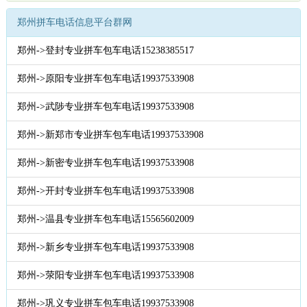
郑州拼车电话信息平台群网
郑州->登封专业拼车包车电话15238385517
郑州->原阳专业拼车包车电话19937533908
郑州->武陟专业拼车包车电话19937533908
郑州->新郑市专业拼车包车电话19937533908
郑州->新密专业拼车包车电话19937533908
郑州->开封专业拼车包车电话19937533908
郑州->温县专业拼车包车电话15565602009
郑州->新乡专业拼车包车电话19937533908
郑州->荥阳专业拼车包车电话19937533908
郑州->巩义专业拼车包车电话19937533908