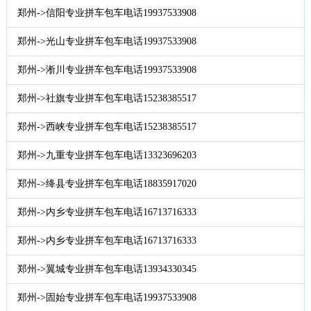
郑州->信阳专业拼车包车电话19937533908
郑州->光山专业拼车包车电话19937533908
郑州->淅川专业拼车包车电话19937533908
郑州->社旗专业拼车包车电话15238385517
郑州->西峡专业拼车包车电话15238385517
郑州->九重专业拼车包车电话13323696203
郑州->绛县专业拼车包车电话18835917020
郑州->内乡专业拼车包车电话16713716333
郑州->内乡专业拼车包车电话16713716333
郑州->翼城专业拼车包车电话13934330345
郑州->固始专业拼车包车电话19937533908