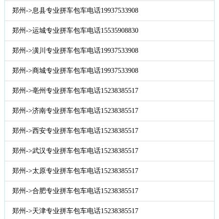
郑州->息县专业拼车包车电话19937533908
郑州->运城专业拼车包车电话15535908830
郑州->潢川专业拼车包车电话19937533908
郑州->商城专业拼车包车电话19937533908
郑州->亳州专业拼车包车电话15238385517
郑州->济南专业拼车包车电话15238385517
郑州->西安专业拼车包车电话15238385517
郑州->武汉专业拼车包车电话15238385517
郑州->太原专业拼车包车电话15238385517
郑州->合肥专业拼车包车电话15238385517
郑州->天津专业拼车包车电话15238385517