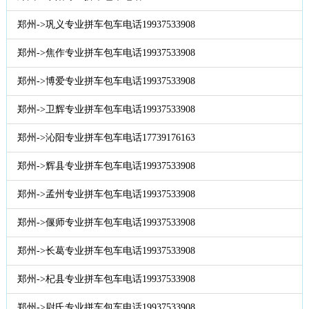
郑州->巩义专业拼车包车电话19937533908
郑州->焦作专业拼车包车电话19937533908
郑州->博爱专业拼车包车电话19937533908
郑州->卫辉专业拼车包车电话19937533908
郑州->沁阳专业拼车包车电话17739176163
郑州->辉县专业拼车包车电话19937533908
郑州->孟州专业拼车包车电话19937533908
郑州->偃师专业拼车包车电话19937533908
郑州->长葛专业拼车包车电话19937533908
郑州->杞县专业拼车包车电话19937533908
郑州->尉氏专业拼车包车电话19937533908