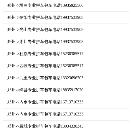
郑州->垣曲专业拼车包车电话13935925566
郑州->信阳专业拼车包车电话19937533908
郑州->光山专业拼车包车电话19937533908
郑州->淅川专业拼车包车电话19937533908
郑州->社旗专业拼车包车电话15238385517
郑州->西峡专业拼车包车电话15238385517
郑州->九重专业拼车包车电话13323696203
郑州->绛县专业拼车包车电话18835917020
郑州->内乡专业拼车包车电话16713716333
郑州->内乡专业拼车包车电话16713716333
郑州->翼城专业拼车包车电话13934330345