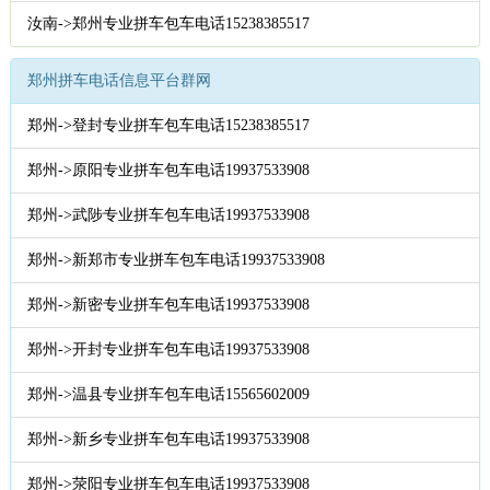
汝南->郑州专业拼车包车电话15238385517
郑州拼车电话信息平台群网
郑州->登封专业拼车包车电话15238385517
郑州->原阳专业拼车包车电话19937533908
郑州->武陟专业拼车包车电话19937533908
郑州->新郑市专业拼车包车电话19937533908
郑州->新密专业拼车包车电话19937533908
郑州->开封专业拼车包车电话19937533908
郑州->温县专业拼车包车电话15565602009
郑州->新乡专业拼车包车电话19937533908
郑州->荥阳专业拼车包车电话19937533908