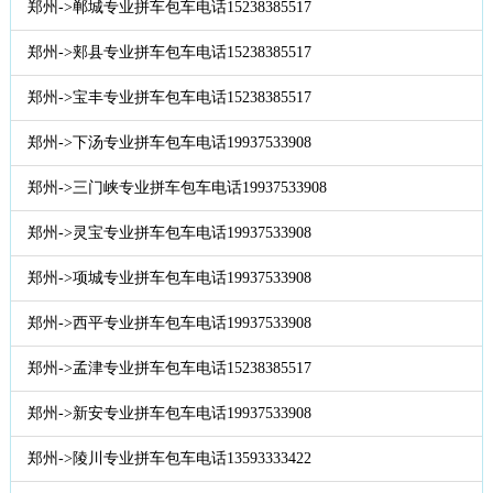
郑州->郸城专业拼车包车电话15238385517
郑州->郏县专业拼车包车电话15238385517
郑州->宝丰专业拼车包车电话15238385517
郑州->下汤专业拼车包车电话19937533908
郑州->三门峡专业拼车包车电话19937533908
郑州->灵宝专业拼车包车电话19937533908
郑州->项城专业拼车包车电话19937533908
郑州->西平专业拼车包车电话19937533908
郑州->孟津专业拼车包车电话15238385517
郑州->新安专业拼车包车电话19937533908
郑州->陵川专业拼车包车电话13593333422