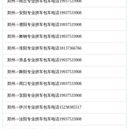
郑州->商丘专业拼车包车电话19937533908
郑州->安阳专业拼车包车电话19937533908
郑州->濮阳专业拼车包车电话19937533908
郑州->舞钢专业拼车包车电话19937533908
郑州->淮阳专业拼车包车电话18137366766
郑州->滑县专业拼车包车电话19937533908
郑州->舞阳专业拼车包车电话19937533908
郑州->周口专业拼车包车电话19937533908
郑州->宜阳专业拼车包车电话19937533908
郑州->伊川专业拼车包车电话15238385517
郑州->汝阳专业拼车包车电话19937533908