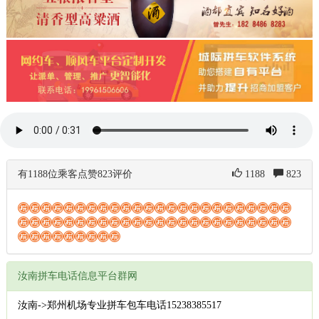
有1188位乘客点赞823评价
1188
823
汝南拼车电话信息平台群网
汝南->郑州机场专业拼车包车电话15238385517