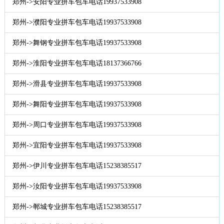
郑州->安阳专业拼车包车电话19937533908
郑州->濮阳专业拼车包车电话19937533908
郑州->舞钢专业拼车包车电话19937533908
郑州->淮阳专业拼车包车电话18137366766
郑州->滑县专业拼车包车电话19937533908
郑州->舞阳专业拼车包车电话19937533908
郑州->周口专业拼车包车电话19937533908
郑州->宜阳专业拼车包车电话19937533908
郑州->伊川专业拼车包车电话15238385517
郑州->汝阳专业拼车包车电话19937533908
郑州->郸城专业拼车包车电话15238385517