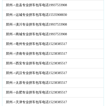
郑州->息县专业拼车包车电话19937533908
郑州->运城专业拼车包车电话15535908830
郑州->潢川专业拼车包车电话19937533908
郑州->商城专业拼车包车电话19937533908
郑州->亳州专业拼车包车电话15238385517
郑州->济南专业拼车包车电话15238385517
郑州->西安专业拼车包车电话15238385517
郑州->武汉专业拼车包车电话15238385517
郑州->太原专业拼车包车电话15238385517
郑州->合肥专业拼车包车电话15238385517
郑州->天津专业拼车包车电话15238385517