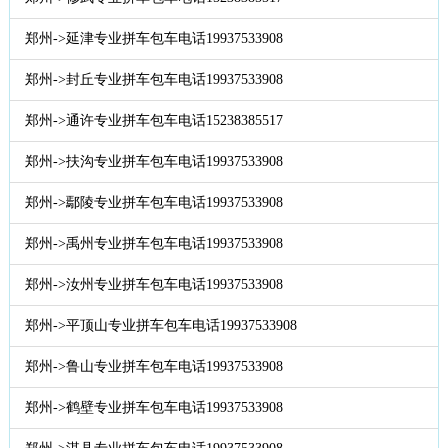
郑州->延津专业拼车包车电话19937533908
郑州->封丘专业拼车包车电话19937533908
郑州->通许专业拼车包车电话15238385517
郑州->扶沟专业拼车包车电话19937533908
郑州->鄢陵专业拼车包车电话19937533908
郑州->禹州专业拼车包车电话19937533908
郑州->汝州专业拼车包车电话19937533908
郑州->平顶山专业拼车包车电话19937533908
郑州->鲁山专业拼车包车电话19937533908
郑州->鹤壁专业拼车包车电话19937533908