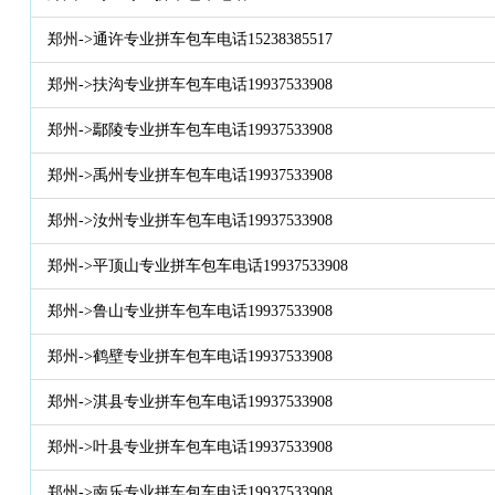
郑州->通许专业拼车包车电话15238385517
郑州->扶沟专业拼车包车电话19937533908
郑州->鄢陵专业拼车包车电话19937533908
郑州->禹州专业拼车包车电话19937533908
郑州->汝州专业拼车包车电话19937533908
郑州->平顶山专业拼车包车电话19937533908
郑州->鲁山专业拼车包车电话19937533908
郑州->鹤壁专业拼车包车电话19937533908
郑州->淇县专业拼车包车电话19937533908
郑州->叶县专业拼车包车电话19937533908
郑州->南乐专业拼车包车电话19937533908