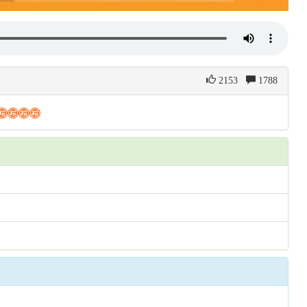
2153
1788