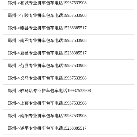
郑州->柘城专业拼车包车电话19937533908
郑州->宁陵专业拼车包车电话19937533908
郑州->睢县专业拼车包车电话15238385517
郑州->南召专业拼车包车电话19937533908
郑州->夏邑专业拼车包车电话15238385517
郑州->范县专业拼车包车电话19937533908
郑州->义马专业拼车包车电话19937533908
郑州->驻马店专业拼车包车电话19937533908
郑州->上蔡专业拼车包车电话19937533908
郑州->南阳专业拼车包车电话19937533908
郑州->遂平专业拼车包车电话15238385517