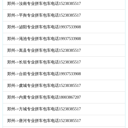
郑州->汝南专业拼车包车电话15238385517
郑州->平舆专业拼车包车电话15238385517
郑州->泌阳专业拼车包车电话19937533908
郑州->渑池专业拼车包车电话19937533908
郑州->嵩县专业拼车包车电话15238385517
郑州->长垣专业拼车包车电话15238385517
郑州->台前专业拼车包车电话19937533908
郑州->虞城专业拼车包车电话15238385517
郑州->内黄专业拼车包车电话18003867207
郑州->方城专业拼车包车电话15238385517
郑州->唐河专业拼车包车电话15238385517