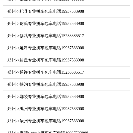
郑州->杞县专业拼车包车电话19937533908
郑州->尉氏专业拼车包车电话19937533908
郑州->修武专业拼车包车电话15238385517
郑州->延津专业拼车包车电话19937533908
郑州->封丘专业拼车包车电话19937533908
郑州->通许专业拼车包车电话15238385517
郑州->扶沟专业拼车包车电话19937533908
郑州->鄢陵专业拼车包车电话19937533908
郑州->禹州专业拼车包车电话19937533908
郑州->汝州专业拼车包车电话19937533908