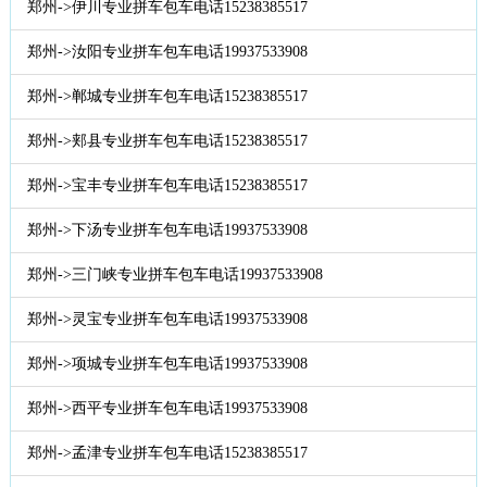
郑州->伊川专业拼车包车电话15238385517
郑州->汝阳专业拼车包车电话19937533908
郑州->郸城专业拼车包车电话15238385517
郑州->郏县专业拼车包车电话15238385517
郑州->宝丰专业拼车包车电话15238385517
郑州->下汤专业拼车包车电话19937533908
郑州->三门峡专业拼车包车电话19937533908
郑州->灵宝专业拼车包车电话19937533908
郑州->项城专业拼车包车电话19937533908
郑州->西平专业拼车包车电话19937533908
郑州->孟津专业拼车包车电话15238385517