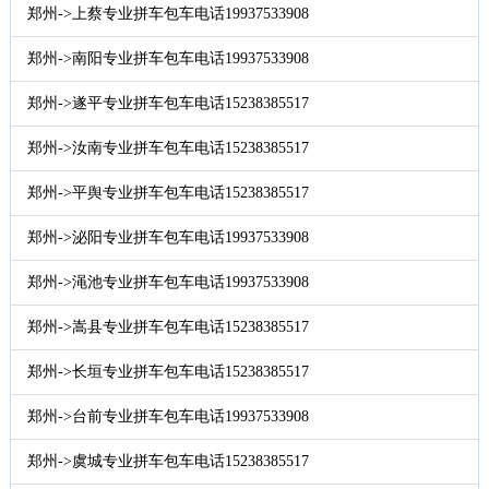
郑州->上蔡专业拼车包车电话19937533908
郑州->南阳专业拼车包车电话19937533908
郑州->遂平专业拼车包车电话15238385517
郑州->汝南专业拼车包车电话15238385517
郑州->平舆专业拼车包车电话15238385517
郑州->泌阳专业拼车包车电话19937533908
郑州->渑池专业拼车包车电话19937533908
郑州->嵩县专业拼车包车电话15238385517
郑州->长垣专业拼车包车电话15238385517
郑州->台前专业拼车包车电话19937533908
郑州->虞城专业拼车包车电话15238385517