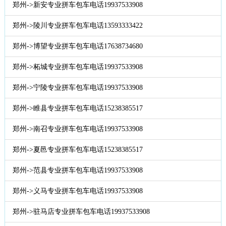
郑州->新安专业拼车包车电话19937533908
郑州->陵川专业拼车包车电话13593333422
郑州->博望专业拼车包车电话17638734680
郑州->柘城专业拼车包车电话19937533908
郑州->宁陵专业拼车包车电话19937533908
郑州->睢县专业拼车包车电话15238385517
郑州->南召专业拼车包车电话19937533908
郑州->夏邑专业拼车包车电话15238385517
郑州->范县专业拼车包车电话19937533908
郑州->义马专业拼车包车电话19937533908
郑州->驻马店专业拼车包车电话19937533908