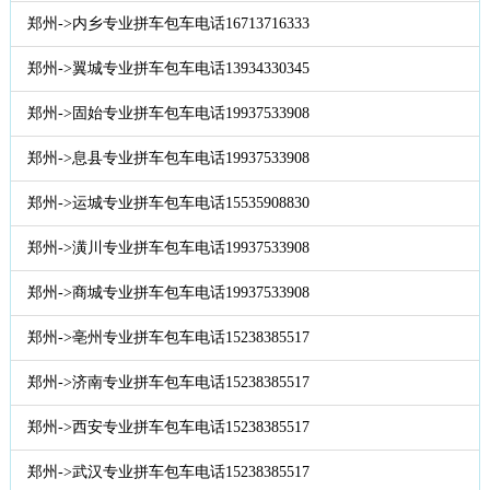
郑州->内乡专业拼车包车电话16713716333
郑州->翼城专业拼车包车电话13934330345
郑州->固始专业拼车包车电话19937533908
郑州->息县专业拼车包车电话19937533908
郑州->运城专业拼车包车电话15535908830
郑州->潢川专业拼车包车电话19937533908
郑州->商城专业拼车包车电话19937533908
郑州->亳州专业拼车包车电话15238385517
郑州->济南专业拼车包车电话15238385517
郑州->西安专业拼车包车电话15238385517
郑州->武汉专业拼车包车电话15238385517