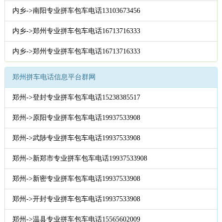
内乡->南阳专业拼车包车电话13103673456
内乡->郑州专业拼车包车电话16713716333
内乡->郑州专业拼车包车电话16713716333
郑州拼车电话信息平台群网
郑州->登封专业拼车包车电话15238385517
郑州->原阳专业拼车包车电话19937533908
郑州->武陟专业拼车包车电话19937533908
郑州->新郑市专业拼车包车电话19937533908
郑州->新密专业拼车包车电话19937533908
郑州->开封专业拼车包车电话19937533908
郑州->温县专业拼车包车电话15565602009