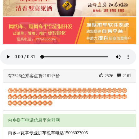
有2526位乘客点赞2161评价
2526
2161
内乡拼车电话信息平台群网
内乡->瓦亭专业拼车包车电话️15093023005