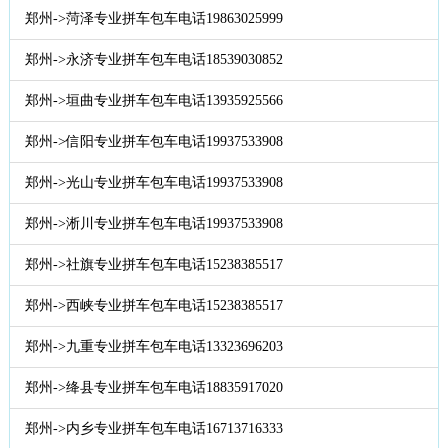
郑州->菏泽专业拼车包车电话19863025999
郑州->永济专业拼车包车电话18539030852
郑州->垣曲专业拼车包车电话13935925566
郑州->信阳专业拼车包车电话19937533908
郑州->光山专业拼车包车电话19937533908
郑州->淅川专业拼车包车电话19937533908
郑州->社旗专业拼车包车电话15238385517
郑州->西峡专业拼车包车电话15238385517
郑州->九重专业拼车包车电话13323696203
郑州->绛县专业拼车包车电话18835917020
郑州->内乡专业拼车包车电话16713716333