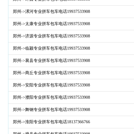
郑州->漯河专业拼车包车电话19937533908
郑州->太康专业拼车包车电话19937533908
郑州->济源专业拼车包车电话19937533908
郑州->临颍专业拼车包车电话19937533908
郑州->襄县专业拼车包车电话19937533908
郑州->商丘专业拼车包车电话19937533908
郑州->安阳专业拼车包车电话19937533908
郑州->濮阳专业拼车包车电话19937533908
郑州->舞钢专业拼车包车电话19937533908
郑州->淮阳专业拼车包车电话18137366766