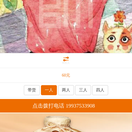
60元/人
60
元
带货
一人
两人
三人
四人
点击拨打电话 19937533908