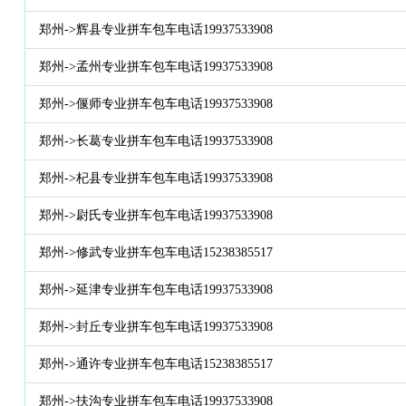
郑州->辉县专业拼车包车电话19937533908
郑州->孟州专业拼车包车电话19937533908
郑州->偃师专业拼车包车电话19937533908
郑州->长葛专业拼车包车电话19937533908
郑州->杞县专业拼车包车电话19937533908
郑州->尉氏专业拼车包车电话19937533908
郑州->修武专业拼车包车电话15238385517
郑州->延津专业拼车包车电话19937533908
郑州->封丘专业拼车包车电话19937533908
郑州->通许专业拼车包车电话15238385517
郑州->扶沟专业拼车包车电话19937533908