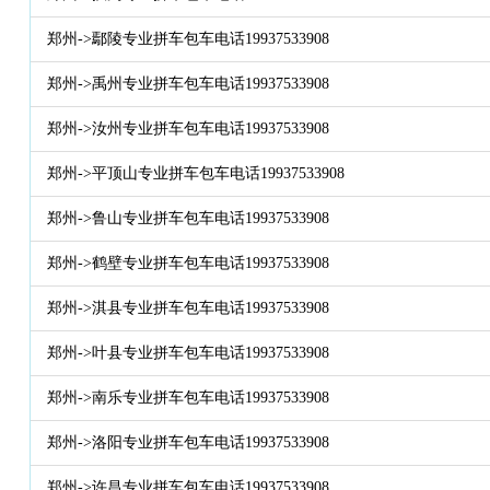
郑州->鄢陵专业拼车包车电话19937533908
郑州->禹州专业拼车包车电话19937533908
郑州->汝州专业拼车包车电话19937533908
郑州->平顶山专业拼车包车电话19937533908
郑州->鲁山专业拼车包车电话19937533908
郑州->鹤壁专业拼车包车电话19937533908
郑州->淇县专业拼车包车电话19937533908
郑州->叶县专业拼车包车电话19937533908
郑州->南乐专业拼车包车电话19937533908
郑州->洛阳专业拼车包车电话19937533908
郑州->许昌专业拼车包车电话19937533908