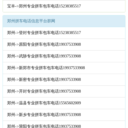
宝丰->郑州专业拼车包车电话15238385517
郑州拼车电话信息平台群网
郑州->登封专业拼车包车电话15238385517
郑州->原阳专业拼车包车电话19937533908
郑州->武陟专业拼车包车电话19937533908
郑州->新郑市专业拼车包车电话19937533908
郑州->新密专业拼车包车电话19937533908
郑州->开封专业拼车包车电话19937533908
郑州->温县专业拼车包车电话15565602009
郑州->新乡专业拼车包车电话19937533908
郑州->荥阳专业拼车包车电话19937533908