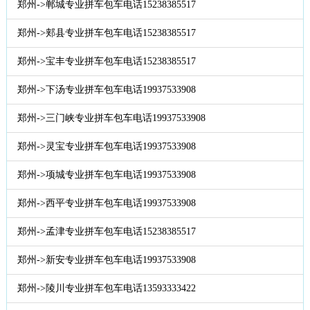
郑州->郸城专业拼车包车电话15238385517
郑州->郏县专业拼车包车电话15238385517
郑州->宝丰专业拼车包车电话15238385517
郑州->下汤专业拼车包车电话19937533908
郑州->三门峡专业拼车包车电话19937533908
郑州->灵宝专业拼车包车电话19937533908
郑州->项城专业拼车包车电话19937533908
郑州->西平专业拼车包车电话19937533908
郑州->孟津专业拼车包车电话15238385517
郑州->新安专业拼车包车电话19937533908
郑州->陵川专业拼车包车电话13593333422