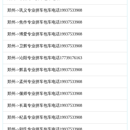
郑州->巩义专业拼车包车电话19937533908
郑州->焦作专业拼车包车电话19937533908
郑州->博爱专业拼车包车电话19937533908
郑州->卫辉专业拼车包车电话19937533908
郑州->沁阳专业拼车包车电话17739176163
郑州->辉县专业拼车包车电话19937533908
郑州->孟州专业拼车包车电话19937533908
郑州->偃师专业拼车包车电话19937533908
郑州->长葛专业拼车包车电话19937533908
郑州->杞县专业拼车包车电话19937533908
郑州->尉氏专业拼车包车电话19937533908