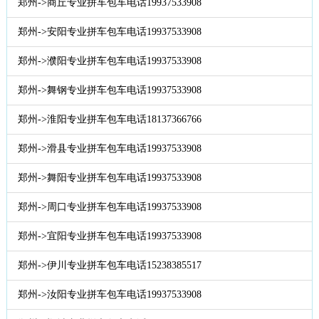
郑州->商丘专业拼车包车电话19937533908
郑州->安阳专业拼车包车电话19937533908
郑州->濮阳专业拼车包车电话19937533908
郑州->舞钢专业拼车包车电话19937533908
郑州->淮阳专业拼车包车电话18137366766
郑州->滑县专业拼车包车电话19937533908
郑州->舞阳专业拼车包车电话19937533908
郑州->周口专业拼车包车电话19937533908
郑州->宜阳专业拼车包车电话19937533908
郑州->伊川专业拼车包车电话15238385517
郑州->汝阳专业拼车包车电话19937533908