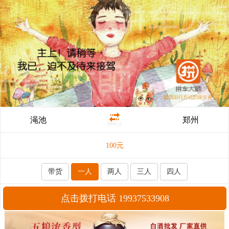
渑池
郑州
100元/人
100
元
带货
一人
两人
三人
四人
点击拨打电话 19937533908