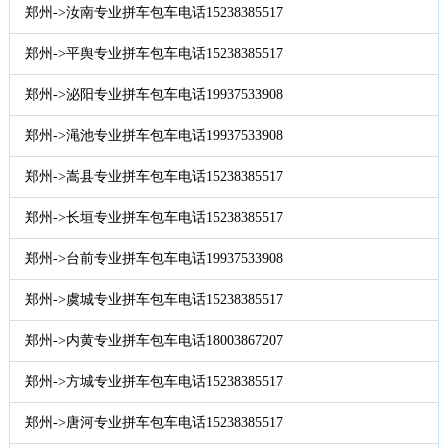
郑州->汝南专业拼车包车电话15238385517
郑州->平舆专业拼车包车电话15238385517
郑州->泌阳专业拼车包车电话19937533908
郑州->渑池专业拼车包车电话19937533908
郑州->嵩县专业拼车包车电话15238385517
郑州->长垣专业拼车包车电话15238385517
郑州->台前专业拼车包车电话19937533908
郑州->虞城专业拼车包车电话15238385517
郑州->内黄专业拼车包车电话18003867207
郑州->方城专业拼车包车电话15238385517
郑州->唐河专业拼车包车电话15238385517