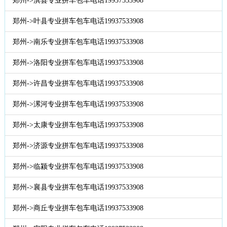
郑州->淇县专业拼车包车电话19937533908
郑州->叶县专业拼车包车电话19937533908
郑州->南乐专业拼车包车电话19937533908
郑州->洛阳专业拼车包车电话19937533908
郑州->许昌专业拼车包车电话19937533908
郑州->漯河专业拼车包车电话19937533908
郑州->太康专业拼车包车电话19937533908
郑州->济源专业拼车包车电话19937533908
郑州->临颍专业拼车包车电话19937533908
郑州->襄县专业拼车包车电话19937533908
郑州->商丘专业拼车包车电话19937533908