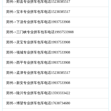
郑州->郏县专业拼车包车电话15238385517
郑州->宝丰专业拼车包车电话15238385517
郑州->下汤专业拼车包车电话19937533908
郑州->三门峡专业拼车包车电话19937533908
郑州->灵宝专业拼车包车电话19937533908
郑州->项城专业拼车包车电话19937533908
郑州->西平专业拼车包车电话19937533908
郑州->孟津专业拼车包车电话15238385517
郑州->新安专业拼车包车电话19937533908
郑州->陵川专业拼车包车电话13593333422
郑州->博望专业拼车包车电话17638734680