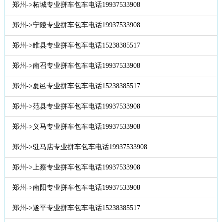
郑州->柘城专业拼车包车电话19937533908
郑州->宁陵专业拼车包车电话19937533908
郑州->睢县专业拼车包车电话15238385517
郑州->南召专业拼车包车电话19937533908
郑州->夏邑专业拼车包车电话15238385517
郑州->范县专业拼车包车电话19937533908
郑州->义马专业拼车包车电话19937533908
郑州->驻马店专业拼车包车电话19937533908
郑州->上蔡专业拼车包车电话19937533908
郑州->南阳专业拼车包车电话19937533908
郑州->遂平专业拼车包车电话15238385517