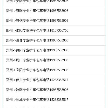
郑州->安阳专业拼车包车电话19937533908
郑州->濮阳专业拼车包车电话19937533908
郑州->舞钢专业拼车包车电话19937533908
郑州->淮阳专业拼车包车电话18137366766
郑州->滑县专业拼车包车电话19937533908
郑州->舞阳专业拼车包车电话19937533908
郑州->周口专业拼车包车电话19937533908
郑州->宜阳专业拼车包车电话19937533908
郑州->伊川专业拼车包车电话15238385517
郑州->汝阳专业拼车包车电话19937533908
郑州->郸城专业拼车包车电话15238385517