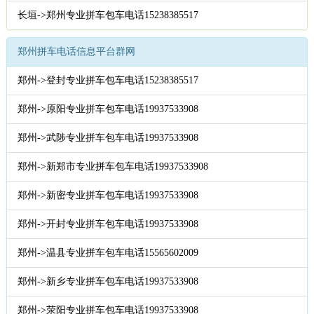
长垣->郑州专业拼车包车电话15238385517
郑州拼车电话信息平台群网
郑州->登封专业拼车包车电话15238385517
郑州->原阳专业拼车包车电话19937533908
郑州->武陟专业拼车包车电话19937533908
郑州->新郑市专业拼车包车电话19937533908
郑州->新密专业拼车包车电话19937533908
郑州->开封专业拼车包车电话19937533908
郑州->温县专业拼车包车电话15565602009
郑州->新乡专业拼车包车电话19937533908
郑州->荥阳专业拼车包车电话19937533908