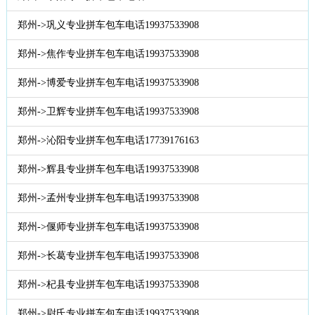
郑州->巩义专业拼车包车电话19937533908
郑州->焦作专业拼车包车电话19937533908
郑州->博爱专业拼车包车电话19937533908
郑州->卫辉专业拼车包车电话19937533908
郑州->沁阳专业拼车包车电话17739176163
郑州->辉县专业拼车包车电话19937533908
郑州->孟州专业拼车包车电话19937533908
郑州->偃师专业拼车包车电话19937533908
郑州->长葛专业拼车包车电话19937533908
郑州->杞县专业拼车包车电话19937533908
郑州->尉氏专业拼车包车电话19937533908