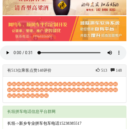
有513位乘客点赞148评价
513
148
长垣拼车电话信息平台群网
长垣->新乡专业拼车包车电话15238385517