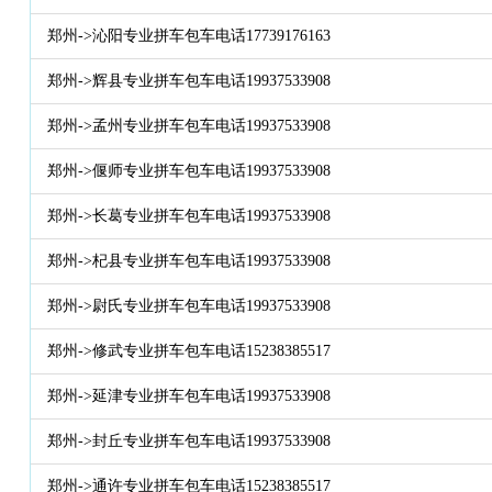
郑州->沁阳专业拼车包车电话17739176163
郑州->辉县专业拼车包车电话19937533908
郑州->孟州专业拼车包车电话19937533908
郑州->偃师专业拼车包车电话19937533908
郑州->长葛专业拼车包车电话19937533908
郑州->杞县专业拼车包车电话19937533908
郑州->尉氏专业拼车包车电话19937533908
郑州->修武专业拼车包车电话15238385517
郑州->延津专业拼车包车电话19937533908
郑州->封丘专业拼车包车电话19937533908
郑州->通许专业拼车包车电话15238385517