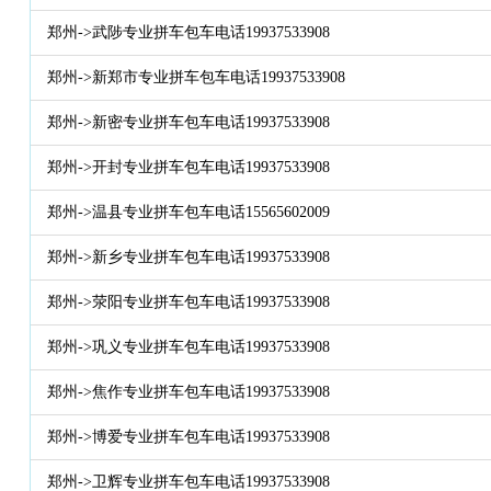
郑州->武陟专业拼车包车电话19937533908
郑州->新郑市专业拼车包车电话19937533908
郑州->新密专业拼车包车电话19937533908
郑州->开封专业拼车包车电话19937533908
郑州->温县专业拼车包车电话15565602009
郑州->新乡专业拼车包车电话19937533908
郑州->荥阳专业拼车包车电话19937533908
郑州->巩义专业拼车包车电话19937533908
郑州->焦作专业拼车包车电话19937533908
郑州->博爱专业拼车包车电话19937533908
郑州->卫辉专业拼车包车电话19937533908